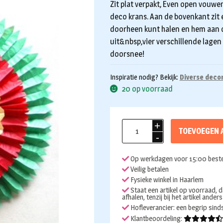
Zit plat verpakt, Even open vouwe
deco krans. Aan de bovenkant zit 
doorheen kunt halen en hem aan o
uit&nbsp,vier verschillende lagen
doorsnee!
Inspiratie nodig? Bekijk:
Diverse decor
20 op voorraad
Deco
TOEVOEGEN 
krans
-
Op werkdagen voor 15:00 beste
waaier
Veilig betalen
groot
Fysieke winkel in Haarlem
aantal
Staat een artikel op voorraad, d
afhalen, tenzij bij het artikel ander
Hofleverancier: een begrip sin
Klantbeoordeling: