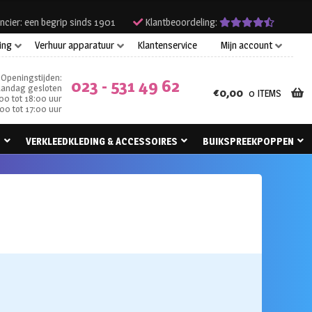
ncier: een begrip sinds 1901
Klantbeoordeling:
ing
Verhuur apparatuur
Klantenservice
Mijn account
Openingstijden:
023 - 531 49 62
andag gesloten
€
0,00
0 ITEMS
00 tot 18:00 uur
00 tot 17:00 uur
N
VERKLEEDKLEDING & ACCESSOIRES
BUIKSPREEKPOPPEN