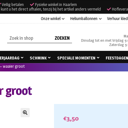
Veilig betalen
Fysieke winkel in Haarlem
unt u het direct afhalen, tenzij bij het artikel anders vermeld
Hoflevera
Onze winkel
Heliumballonnen
Verhuur kled
Ma
Zoeken
Dinsdag tot en met Vrijdag 9:
naar:
Zaterdag 9:
ERJAARDAG
SCHMINK
SPECIALE MOMENTEN
FEESTDAGE
– waaier groot
r groot
€
3,50
🔍