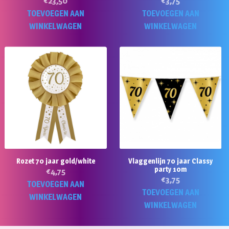
€
23,50
€
3,75
TOEVOEGEN AAN
TOEVOEGEN AAN
WINKELWAGEN
WINKELWAGEN
Rozet 70 jaar gold/white
Vlaggenlijn 70 jaar Classy
party 10m
€
4,75
€
3,75
TOEVOEGEN AAN
TOEVOEGEN AAN
WINKELWAGEN
WINKELWAGEN