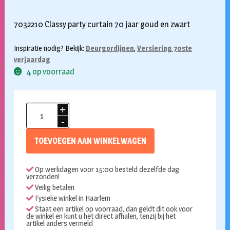
7032210 Classy party curtain 70 jaar goud en zwart
Inspiratie nodig? Bekijk:
Deurgordijnen
,
Versiering 70ste
verjaardag
4 op voorraad
Deurgordijn
70
jaar
TOEVOEGEN AAN WINKELWAGEN
classy
party
Op werkdagen voor 15:00 besteld dezelfde dag
aantal
verzonden!
Veilig betalen
Fysieke winkel in Haarlem
Staat een artikel op voorraad, dan geldt dit ook voor
de winkel en kunt u het direct afhalen, tenzij bij het
artikel anders vermeld