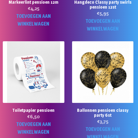
Markeerlint pensioen 12m
Hangdeco Classy party swirls
pensioen 12st
€
4,25
€
5,95
TOEVOEGEN AAN
TOEVOEGEN AAN
WINKELWAGEN
WINKELWAGEN
Toiletpapier pensioen
Ballonnen pensioen classy
party 6st
€
6,50
€
3,75
TOEVOEGEN AAN
TOEVOEGEN AAN
WINKELWAGEN
WINKELWAGEN