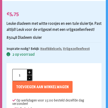
€
5,75
Leuke diadeem met witte roosjes en een tule sluiertje. Past
altijd! Leuk voor de vrijgezel met een vrijgezellenfeest!
85048 Diadeem sluier
Inspiratie nodig? Bekijk:
Hoofddeksels
,
Vrijgezellenfeest
2 op voorraad
Diadeem
met
bruidssluier
TOEVOEGEN AAN WINKELWAGEN
aantal
Op werkdagen voor 15:00 besteld dezelfde dag
verzonden!