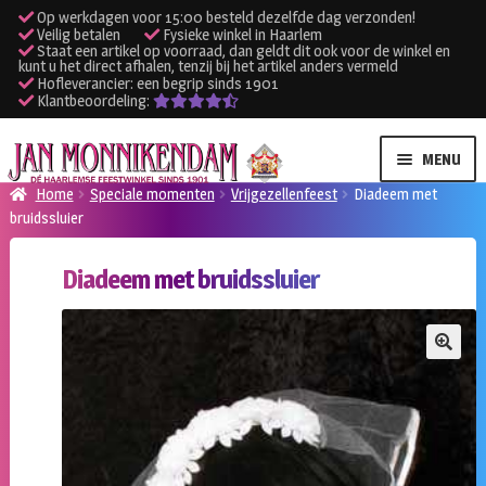
Op werkdagen voor 15:00 besteld dezelfde dag verzonden!
Veilig betalen
Fysieke winkel in Haarlem
Staat een artikel op voorraad, dan geldt dit ook voor de winkel en
kunt u het direct afhalen, tenzij bij het artikel anders vermeld
Hofleverancier: een begrip sinds 1901
Klantbeoordeling:
Ga
Ga
MENU
door
naar
Home
Speciale momenten
Vrijgezellenfeest
Diadeem met
naar
de
bruidssluier
SUBME
Verhuur kleding
navigatie
inhoud
UITVO
Diadeem met bruidssluier
SUBME
Verhuur apparatuur
UITVO
Onze winkel
🔍
Klantenservice
Inloggen