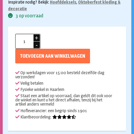
Inspiratie nodig? Bekijk:
Hoofddeksels
,
Oktoberfest kleding &
decoratie
3 op voorraad
Diadeem
mini
Tiroler
TOEVOEGEN AAN WINKELWAGEN
hoedje
grijs
Op werkdagen voor 15:00 besteld dezelfde dag
met
verzonden!
rood
Veilig betalen
aantal
Fysieke winkel in Haarlem
Staat een artikel op voorraad, dan geldt dit ook voor
de winkel en kunt u het direct afhalen, tenzij bij het
artikel anders vermeld
Hofleverancier: een begrip sinds 1901
Klantbeoordeling: