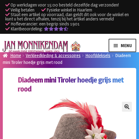
Op werkdagen voor 15:00 besteld dezelfde dag verzonden!
Veilig betalen
Fysieke winkel in Haarlem
Staat een artikel op voorraad, dan geldt dit ook voor de winkel en
kunt u het direct afhalen, tenzij bij het artikel anders vermeld
Hofleverancier: een begrip sinds 1901
Klantbeoordeling:
Ga
Ga
MENU
door
naar
Home
Verkleedkleding & accessoires
Hoofddeksels
Diadeem
naar
de
mini Tiroler hoedje grijs met rood
SUBME
Verhuur kleding
navigatie
inhoud
UITVO
Diadeem mini Tiroler hoedje grijs met
SUBME
Verhuur apparatuur
rood
UITVO
Onze winkel
🔍
Klantenservice
Inloggen