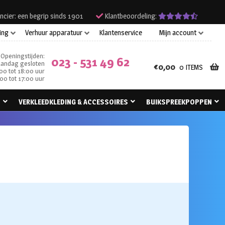
ncier: een begrip sinds 1901
Klantbeoordeling:
ing
Verhuur apparatuur
Klantenservice
Mijn account
Openingstijden:
023 - 531 49 62
andag gesloten
€
0,00
0 ITEMS
00 tot 18:00 uur
00 tot 17:00 uur
N
VERKLEEDKLEDING & ACCESSOIRES
BUIKSPREEKPOPPEN