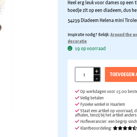
Heel erg leuk voor dames op een ti
hoedje zit op een diadeem, dus hee
54239 Diadeem Helena mini Tirole
Inspiratie nodig? Bekijk:
Around the w
decoratie
19 op voorraad
Diadeem
TOEVOEGEN 
Tiroler
hoedje
Op werkdagen voor 15:00 beste
grijs
Veilig betalen
aantal
Fysieke winkel in Haarlem
Staat een artikel op voorraad, d
afhalen, tenzij bij het artikel ander
Hofleverancier: een begrip sin
Klantbeoordeling: