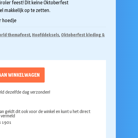
roler feest! Dit keine Oktoberfest
l makkelijk op te zetten.
r hoedje
orld themafeest
,
Hoofddeksels
,
Oktoberfest kleding &
AAN WINKELWAGEN
ld dezelfde dag verzonden!
an geldt dit ook voor de winkel en kunt u het direct
s vermeld
ds 1901