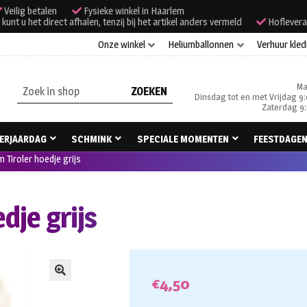
Veilig betalen
Fysieke winkel in Haarlem
unt u het direct afhalen, tenzij bij het artikel anders vermeld
Hoflevera
Onze winkel
Heliumballonnen
Verhuur kled
Ma
Zoeken
Dinsdag tot en met Vrijdag 9:
naar:
Zaterdag 9:
ERJAARDAG
SCHMINK
SPECIALE MOMENTEN
FEESTDAGE
 Tiroler hoedje grijs
dje grijs
€
4,50
🔍