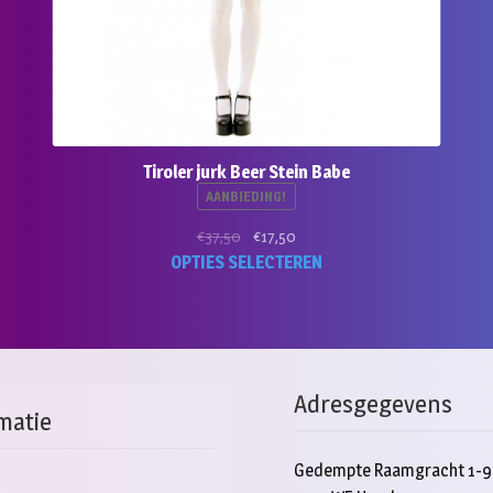
Tiroler jurk Beer Stein Babe
AANBIEDING!
Oorspronkelijke
Huidige
€
37,50
€
17,50
prijs
prijs
Dit
OPTIES SELECTEREN
was:
is:
product
€37,50.
€17,50.
heeft
meerde
variaties
Deze
Adresgegevens
optie
matie
kan
gekoze
Gedempte Raamgracht 1-9
worden