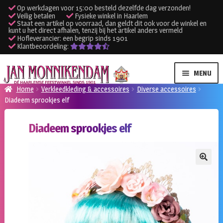
Op werkdagen voor 15:00 besteld dezelfde dag verzonden!
Veilig betalen
Fysieke winkel in Haarlem
Staat een artikel op voorraad, dan geldt dit ook voor de winkel en
kunt u het direct afhalen, tenzij bij het artikel anders vermeld
Hofleverancier: een begrip sinds 1901
Klantbeoordeling:
Ga
Ga
MENU
door
naar
Home
Verkleedkleding & accessoires
Diverse accessoires
naar
de
Diadeem sprookjes elf
SUBME
Verhuur kleding
navigatie
inhoud
UITVO
Diadeem sprookjes elf
SUBME
Verhuur apparatuur
UITVO
Onze winkel
🔍
Klantenservice
Inloggen