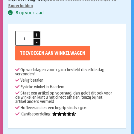
Superhelden
8 op voorraad
Diadeem
sprookjes
elf
TOEVOEGEN AAN WINKELWAGEN
aantal
Op werkdagen voor 15:00 besteld dezelfde dag
verzonden!
Veilig betalen
Fysieke winkel in Haarlem
Staat een artikel op voorraad, dan geldt dit ook voor
de winkel en kunt u het direct afhalen, tenzij bij het
artikel anders vermeld
Hofleverancier: een begrip sinds 1901
Klantbeoordeling: