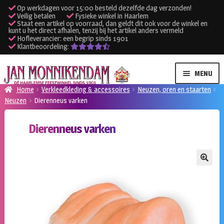
Op werkdagen voor 15:00 besteld dezelfde dag verzonden!
Veilig betalen
Fysieke winkel in Haarlem
Staat een artikel op voorraad, dan geldt dit ook voor de winkel en
kunt u het direct afhalen, tenzij bij het artikel anders vermeld
Hofleverancier: een begrip sinds 1901
Klantbeoordeling:
Ga
Ga
MENU
door
naar
Home
Verkleedkleding & accessoires
Neuzen, oren en staarten
naar
de
Neuzen
Dierenneus varken
SUBME
Verhuur kleding
navigatie
inhoud
UITVO
Dierenneus varken
SUBME
Verhuur apparatuur
UITVO
Onze winkel
🔍
Klantenservice
Inloggen