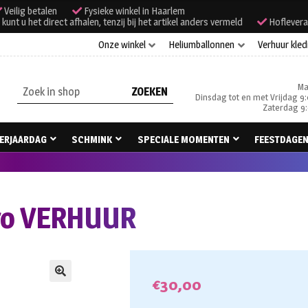
Veilig betalen
Fysieke winkel in Haarlem
unt u het direct afhalen, tenzij bij het artikel anders vermeld
Hoflevera
Onze winkel
Heliumballonnen
Verhuur kled
Ma
Zoeken
Dinsdag tot en met Vrijdag 9:
naar:
Zaterdag 9:
ERJAARDAG
SCHMINK
SPECIALE MOMENTEN
FEESTDAGE
tro VERHUUR
€
30,00
🔍