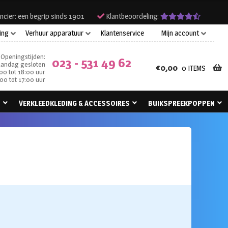
ncier: een begrip sinds 1901
Klantbeoordeling:
ing
Verhuur apparatuur
Klantenservice
Mijn account
Openingstijden:
023 - 531 49 62
andag gesloten
€
0,00
0 ITEMS
00 tot 18:00 uur
00 tot 17:00 uur
N
VERKLEEDKLEDING & ACCESSOIRES
BUIKSPREEKPOPPEN