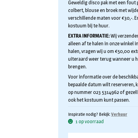
Geweldig disco pak met een fout p
colbert, blouse en broek met wijde 
verschillende maten voor €30,-. E
kostuum bij te huur.
EXTRA INFORMATIE:
Wij verzenden
alleen af te halen in onze winkel
halen, vragen wij u om €50,00 extr
uiteraard weer terug wanneer u h
brengen.
Voor informatie over de beschikba
bepaalde datum wilt reserveren, k
op nummer 023 5314962 of gezelli
ook het kostuum kunt passen.
Inspiratie nodig? Bekijk:
Verhuur
1 op voorraad