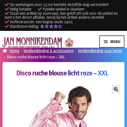
Op werkdagen voor 15:00 besteld dezelfde dag verzonden!
Veilig betalen
Fysieke winkel in Haarlem
Staat een artikel op voorraad, dan geldt dit ook voor de winkel en
kunt u het direct afhalen, tenzij bij het artikel anders vermeld
Hofleverancier: een begrip sinds 1901
Klantbeoordeling:
Ga
Ga
MENU
door
naar
Home
Verkleedkleding & accessoires
Verkleedkleding voor heren
naar
de
Disco ruche blouse licht roze – XXL
SUBME
Verhuur kleding
navigatie
inhoud
UITVO
Disco ruche blouse licht roze – XXL
SUBME
Verhuur apparatuur
UITVO
Onze winkel
🔍
Klantenservice
Inloggen