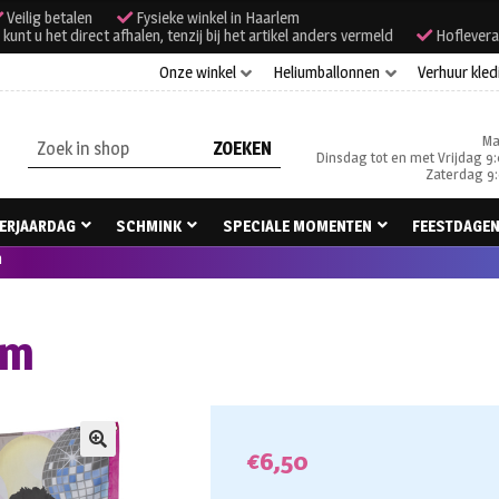
Veilig betalen
Fysieke winkel in Haarlem
unt u het direct afhalen, tenzij bij het artikel anders vermeld
Hoflevera
Onze winkel
Heliumballonnen
Verhuur kled
Ma
Zoeken
Dinsdag tot en met Vrijdag 9:
naar:
Zaterdag 9:
ERJAARDAG
SCHMINK
SPECIALE MOMENTEN
FEESTDAGE
m
cm
€
6,50
🔍