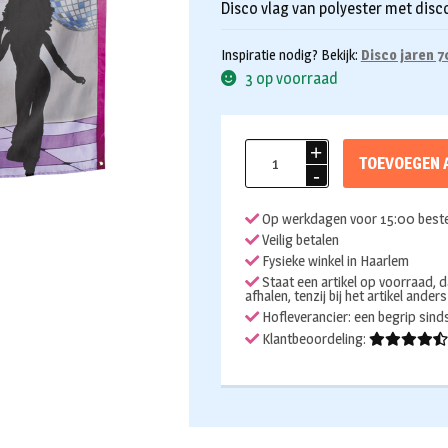
Disco vlag van polyester met dis
Inspiratie nodig? Bekijk:
Disco jaren 7
3 op voorraad
Vlag
TOEVOEGEN 
Disco
150x90cm
Op werkdagen voor 15:00 beste
aantal
Veilig betalen
Fysieke winkel in Haarlem
Staat een artikel op voorraad, d
afhalen, tenzij bij het artikel ander
Hofleverancier: een begrip sin
Klantbeoordeling: