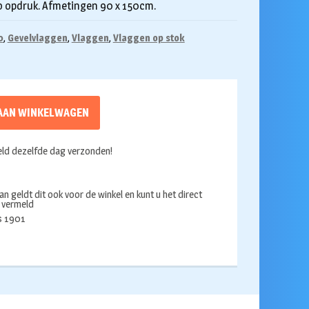
co opdruk. Afmetingen 90 x 150cm.
0
,
Gevelvlaggen
,
Vlaggen
,
Vlaggen op stok
AAN WINKELWAGEN
ld dezelfde dag verzonden!
an geldt dit ook voor de winkel en kunt u het direct
s vermeld
ds 1901