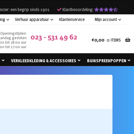
ncier: een begrip sinds 1901
Klantbeoordeling:
ing
Verhuur apparatuur
Klantenservice
Mijn account
Openingstijden:
023 - 531 49 62
andag gesloten
€
0,00
0 ITEMS
00 tot 18:00 uur
00 tot 17:00 uur
N
VERKLEEDKLEDING & ACCESSOIRES
BUIKSPREEKPOPPEN