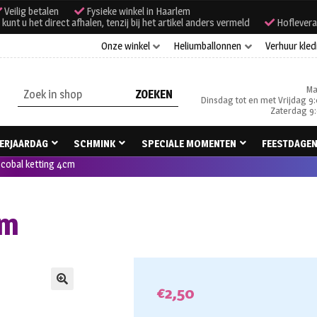
Veilig betalen
Fysieke winkel in Haarlem
unt u het direct afhalen, tenzij bij het artikel anders vermeld
Hoflevera
Onze winkel
Heliumballonnen
Verhuur kled
Ma
Zoeken
Dinsdag tot en met Vrijdag 9:
naar:
Zaterdag 9:
ERJAARDAG
SCHMINK
SPECIALE MOMENTEN
FEESTDAGE
scobal ketting 4cm
cm
€
2,50
🔍