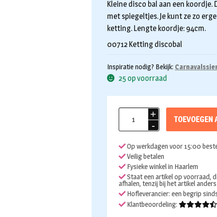
Kleine disco bal aan een koordje. 
met spiegeltjes. Je kunt ze zo er
ketting. Lengte koordje: 94cm.
00712 Ketting discobal
Inspiratie nodig? Bekijk:
Carnavalssie
25 op voorraad
Discobal
TOEVOEGEN 
ketting
4cm
Op werkdagen voor 15:00 beste
aantal
Veilig betalen
Fysieke winkel in Haarlem
Staat een artikel op voorraad, d
afhalen, tenzij bij het artikel ander
Hofleverancier: een begrip sin
Klantbeoordeling: