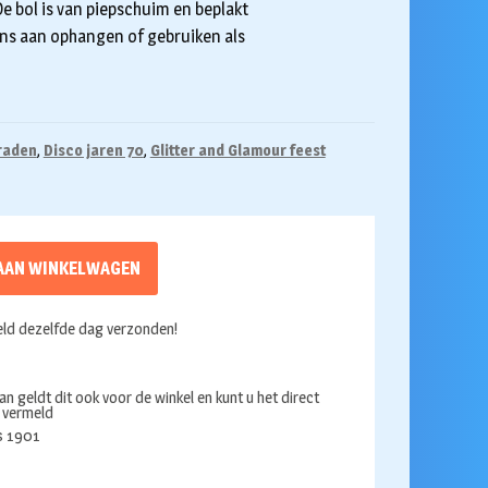
De bol is van piepschuim en beplakt
gens aan ophangen of gebruiken als
raden
,
Disco jaren 70
,
Glitter and Glamour feest
AAN WINKELWAGEN
ld dezelfde dag verzonden!
an geldt dit ook voor de winkel en kunt u het direct
s vermeld
ds 1901