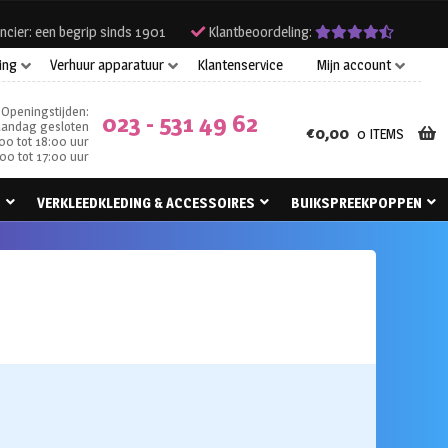
ncier: een begrip sinds 1901
Klantbeoordeling:
ing
Verhuur apparatuur
Klantenservice
Mijn account
Openingstijden:
023 - 531 49 62
andag gesloten
€
0,00
0 ITEMS
00 tot 18:00 uur
00 tot 17:00 uur
N
VERKLEEDKLEDING & ACCESSOIRES
BUIKSPREEKPOPPEN