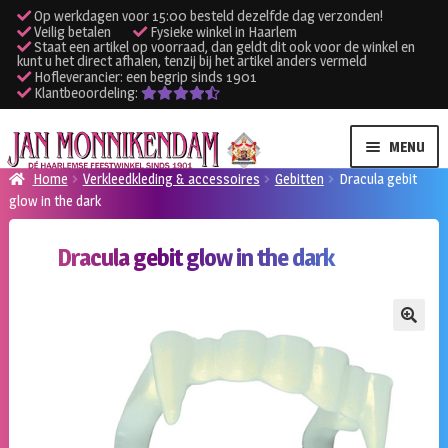
Op werkdagen voor 15:00 besteld dezelfde dag verzonden!
Veilig betalen
Fysieke winkel in Haarlem
Staat een artikel op voorraad, dan geldt dit ook voor de winkel en
kunt u het direct afhalen, tenzij bij het artikel anders vermeld
Hofleverancier: een begrip sinds 1901
Klantbeoordeling:
Ga
Ga
MENU
door
naar
Home
Verkleedkleding & accessoires
Gebitten
Dracula gebit
naar
de
glow in the dark
SUBME
Verhuur kleding
navigatie
inhoud
UITVO
Dracula gebit glow in the dark
SUBME
Verhuur apparatuur
UITVO
Onze winkel
🔍
Klantenservice
Inloggen