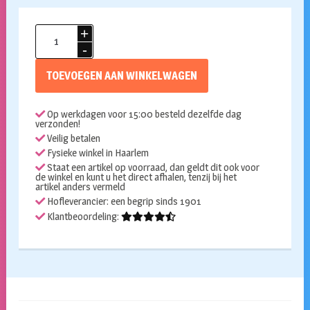
Dracula
gebit
glow
TOEVOEGEN AAN WINKELWAGEN
in
the
Op werkdagen voor 15:00 besteld dezelfde dag
dark
verzonden!
aantal
Veilig betalen
Fysieke winkel in Haarlem
Staat een artikel op voorraad, dan geldt dit ook voor
de winkel en kunt u het direct afhalen, tenzij bij het
artikel anders vermeld
Hofleverancier: een begrip sinds 1901
Klantbeoordeling: