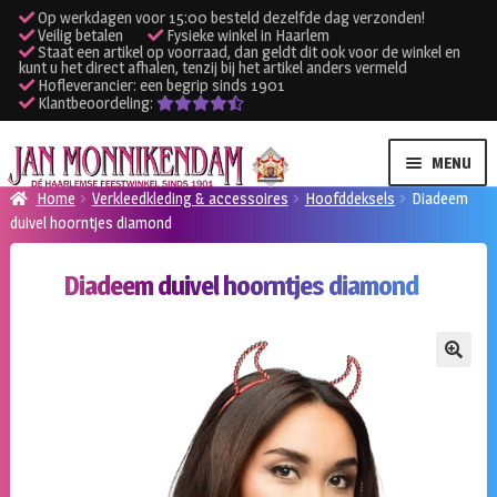
Op werkdagen voor 15:00 besteld dezelfde dag verzonden!
Veilig betalen
Fysieke winkel in Haarlem
Staat een artikel op voorraad, dan geldt dit ook voor de winkel en
kunt u het direct afhalen, tenzij bij het artikel anders vermeld
Hofleverancier: een begrip sinds 1901
Klantbeoordeling:
Ga
Ga
MENU
door
naar
Home
Verkleedkleding & accessoires
Hoofddeksels
Diadeem
naar
de
duivel hoorntjes diamond
SUBME
Verhuur kleding
navigatie
inhoud
UITVO
Diadeem duivel hoorntjes diamond
SUBME
Verhuur apparatuur
UITVO
Onze winkel
🔍
Klantenservice
Inloggen