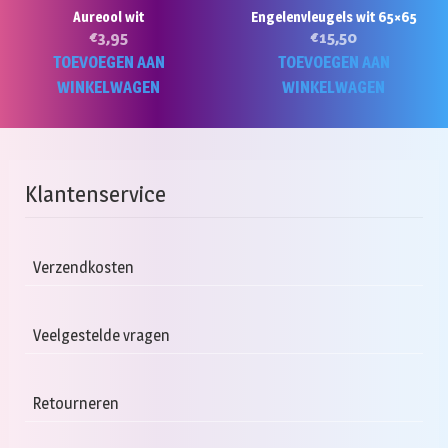
Aureool wit
Engelenvleugels wit 65×65
€
3,95
€
15,50
TOEVOEGEN AAN
TOEVOEGEN AAN
WINKELWAGEN
WINKELWAGEN
Klantenservice
Verzendkosten
Veelgestelde vragen
Retourneren