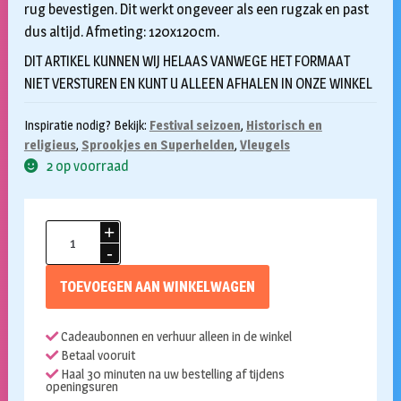
rug bevestigen. Dit werkt ongeveer als een rugzak en past
dus altijd. Afmeting: 120x120cm.
DIT ARTIKEL KUNNEN WIJ HELAAS VANWEGE HET FORMAAT
NIET VERSTUREN EN KUNT U ALLEEN AFHALEN IN ONZE WINKEL
Inspiratie nodig? Bekijk:
Festival seizoen
,
Historisch en
religieus
,
Sprookjes en Superhelden
,
Vleugels
2 op voorraad
Engelenvleugels
wit
120x120
TOEVOEGEN AAN WINKELWAGEN
LET
OP
Cadeaubonnen en verhuur alleen in de winkel
ALLEEN
Betaal vooruit
AFHALEN
Haal 30 minuten na uw bestelling af tijdens
IN
openingsuren