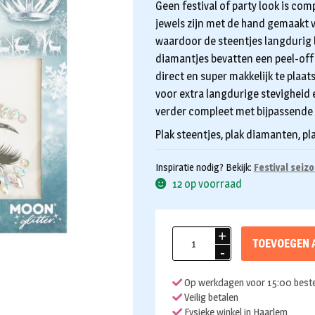
Geen festival of party look is com
jewels zijn met de hand gemaakt v
waardoor de steentjes langdurig b
diamantjes bevatten een peel-off
direct en super makkelijk te plaats
voor extra langdurige stevigheid e
verder compleet met bijpassende g
Plak steentjes, plak diamanten, pla
Inspiratie nodig? Bekijk:
Festival seiz
12 op voorraad
Face
TOEVOEGEN 
and
body
Op werkdagen voor 15:00 beste
jewels
Veilig betalen
Ice
Fysieke winkel in Haarlem