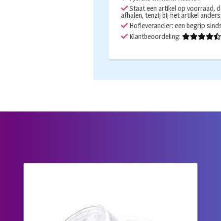
Queen
Staat een artikel op voorraad, d
afhalen, tenzij bij het artikel ander
aantal
Hofleverancier: een begrip sin
Klantbeoordeling: