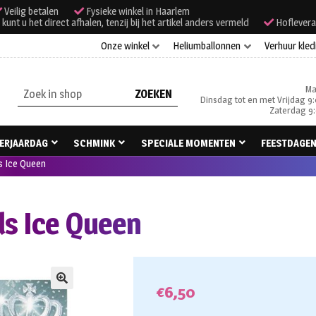
Veilig betalen
Fysieke winkel in Haarlem
unt u het direct afhalen, tenzij bij het artikel anders vermeld
Hoflevera
Onze winkel
Heliumballonnen
Verhuur kled
Ma
Zoeken
Dinsdag tot en met Vrijdag 9:
naar:
Zaterdag 9:
ERJAARDAG
SCHMINK
SPECIALE MOMENTEN
FEESTDAGE
s Ice Queen
ls Ice Queen
€
6,50
🔍