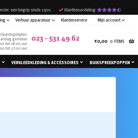
ncier: een begrip sinds 1901
Klantbeoordeling:
ing
Verhuur apparatuur
Klantenservice
Mijn account
Openingstijden:
023 - 531 49 62
andag gesloten
€
0,00
0 ITEMS
00 tot 18:00 uur
00 tot 17:00 uur
N
VERKLEEDKLEDING & ACCESSOIRES
BUIKSPREEKPOPPEN