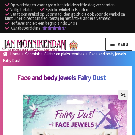
Op werkdagen voor 15:00 besteld dezelfde dag verzonden!
Veilig betalen
Fysieke winkel in Haarlem
Staat een artikel op voorraad, dan geldt dit ook voor de winkel en
kunt u het direct afhalen, tenzij bij het artikel anders vermeld
Hofleverancier: een begrip sinds 1901
Klantbeoordeling:
Ga
Ga
MENU
door
naar
Home
Schmink
Glitter en plaksteentjes
Face and body jewels
naar
de
Fairy Dust
SUBME
Verhuur kleding
navigatie
inhoud
UITVO
Face and body jewels Fairy Dust
SUBME
Verhuur apparatuur
UITVO
Onze winkel
🔍
Klantenservice
Inloggen