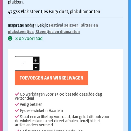
plakken.
47578 Plak steentjes Fairy dust, plak diamanten
Inspiratie nodig? Bekijk:
Festival seizoen
,
Glitter en
plaksteentjes
,
Steentjes en diamanten
8 op voorraad
Face
and
body
TOEVOEGEN AAN WINKELWAGEN
jewels
Fairy
Op werkdagen voor 15:00 besteld dezelfde dag
Dust
verzonden!
aantal
Veilig betalen
Fysieke winkel in Haarlem
Staat een artikel op voorraad, dan geldt dit ook voor
de winkel en kunt u het direct afhalen, tenzij bij het
artikel anders vermeld