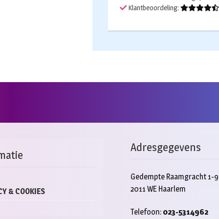
Klantbeoordeling:
Adresgegevens
matie
Gedempte Raamgracht 1-9
2011 WE Haarlem
CY & COOKIES
Telefoon:
023-5314962