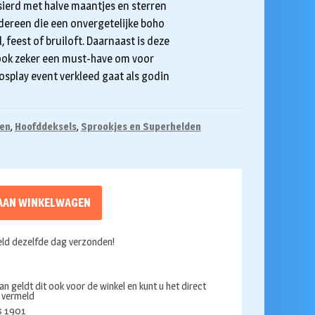
rsierd met halve maantjes en sterren
edereen die een onvergetelijke boho
, feest of bruiloft. Daarnaast is deze
ok zeker een must-have om voor
cosplay event verkleed gaat als godin
oen
,
Hoofddeksels
,
Sprookjes en Superhelden
AAN WINKELWAGEN
ld dezelfde dag verzonden!
an geldt dit ook voor de winkel en kunt u het direct
s vermeld
ds 1901