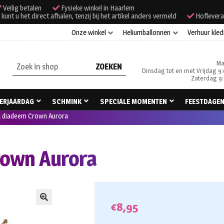
Veilig betalen
Fysieke winkel in Haarlem
unt u het direct afhalen, tenzij bij het artikel anders vermeld
Hoflevera
Onze winkel
Heliumballonnen
Verhuur kled
Ma
Zoeken
Dinsdag tot en met Vrijdag 9:
naar:
Zaterdag 9:
ERJAARDAG
SCHMINK
SPECIALE MOMENTEN
FEESTDAGE
l diadeem Crown Aurora
rown Aurora
€
8,95
🔍