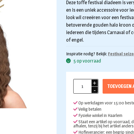
Deze toffe festival diadeem is ve
en is een uniek accessoire voor i
look wil creeëren voor een festival
betoverende gouden halo kroon o
iedereen die tijdens Carnaval of 
of engel.
Inspiratie nodig? Bekijk:
Festival seiz
5 op voorraad
Festival
TOEVOEGEN 
diadeem
Crown
Op werkdagen voor 15:00 beste
Aurora
Veilig betalen
aantal
Fysieke winkel in Haarlem
Staat een artikel op voorraad, d
afhalen, tenzij bij het artikel ander
Hofleverancier: een begrip sin