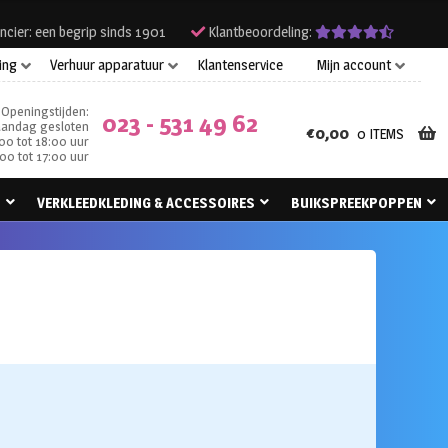
ncier: een begrip sinds 1901
Klantbeoordeling:
ing
Verhuur apparatuur
Klantenservice
Mijn account
Openingstijden:
023 - 531 49 62
andag gesloten
€
0,00
0 ITEMS
00 tot 18:00 uur
00 tot 17:00 uur
N
VERKLEEDKLEDING & ACCESSOIRES
BUIKSPREEKPOPPEN