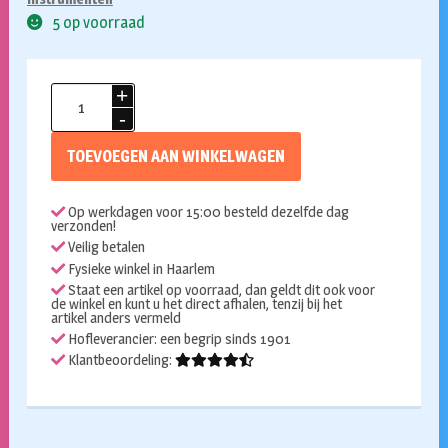
5 op voorraad
Festive
gold
roltongen
TOEVOEGEN AAN WINKELWAGEN
6st
aantal
Op werkdagen voor 15:00 besteld dezelfde dag
verzonden!
Veilig betalen
Fysieke winkel in Haarlem
Staat een artikel op voorraad, dan geldt dit ook voor
de winkel en kunt u het direct afhalen, tenzij bij het
artikel anders vermeld
Hofleverancier: een begrip sinds 1901
Klantbeoordeling: