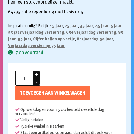
hem een stuk voordeliger maakt.
64295 Folie regenboog met basis nr 5
Inspiratie nodig? Bekijk:
15 jaar
,
25 jaar
,
35 jaar
,
45 jaar
,
5 jaar
,
55 jaar verjaardag versiering
,
65e verjaardag versiering
,
85
jaar
,
95 jaar
,
Cijfer ballon op voetje
,
Verjaardag 50 jaar
,
Verjaardag versiering 75 jaar
7 op voorraad
Folieballon
5
met
TOEVOEGEN AAN WINKELWAGEN
voetje
multikleur
Op werkdagen voor 15:00 besteld dezelfde dag
aantal
verzonden!
Veilig betalen
Fysieke winkel in Haarlem
Staat een artikel op voorraad, dan geldt dit ook voor