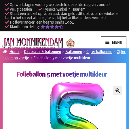
Op werkdagen voor 15:00 besteld dezelfde dag verzonden!
Veilig betalen
Fysieke winkel in Haarlem
Staat een artikel op voorraad, dan geldt dit ook voor de winkel en
kunt u het direct afhalen, tenzij bij het artikel anders vermeld
Hofleverancier: een begrip sinds 1901
Klantbeoordeling:
Ga
Ga
MENU
door
naar
Home
Decoratie & ballonnen
Ballonnen
Cijfer ballonnen
Cijfer
naar
de
ballon op voetje
Folieballon 5 met voetje multikleur
SUBME
Verhuur kleding
navigatie
inhoud
UITVO
Folieballon 5 met voetje multikleur
SUBME
Verhuur apparatuur
UITVO
Onze winkel
🔍
Klantenservice
Inloggen