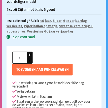
voordeliger maakt.
64706 Cijfer met basis 6 goud
Inspiratie nodig? Bekijk:
16 jaar
,
6 jaar
,
65e verjaardag
versiering
,
Cijfer ballon op voetje
,
Sweet 16 versiering &
accessoires
,
Versiering 60 jaar verjaardag
4 op voorraad
Folieballon
6
met
TOEVOEGEN AAN WINKELWAGEN
voetje
goud
Op werkdagen voor 15:00 besteld dezelfde dag
aantal
verzonden!
Veilig betalen
Fysieke winkel in Haarlem
Staat een artikel op voorraad, dan geldt dit ook voor
de winkel en kunt u het direct afhalen, tenzij bij het