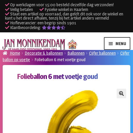
Op werkdagen voor 15:00 besteld dezelfde dag verzonden!
Veilig betalen
Fysieke winkel in Haarlem
Staat een artikel op voorraad, dan geldt dit ook voor de winkel en
kunt u het direct afhalen, tenzij bij het artikel anders vermeld
Hofleverancier: een begrip sinds 1901
Klantbeoordeling:
Ga
Ga
MENU
door
naar
Home
Decoratie & ballonnen
Ballonnen
Cijfer ballonnen
Cijfer
naar
de
ballon op voetje
Folieballon 6 met voetje goud
SUBME
Verhuur kleding
navigatie
inhoud
UITVO
Folieballon 6 met voetje goud
SUBME
Verhuur apparatuur
UITVO
Onze winkel
🔍
Klantenservice
Inloggen