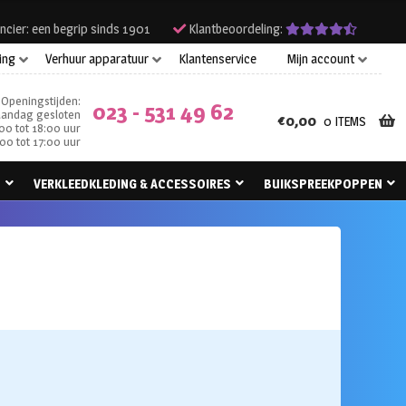
ncier: een begrip sinds 1901
Klantbeoordeling:
ing
Verhuur apparatuur
Klantenservice
Mijn account
Openingstijden:
023 - 531 49 62
andag gesloten
€
0,00
0 ITEMS
00 tot 18:00 uur
00 tot 17:00 uur
N
VERKLEEDKLEDING & ACCESSOIRES
BUIKSPREEKPOPPEN