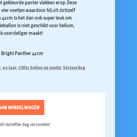
el gekleurde panter vlekken erop. Deze
n vier voetjes waardoor hij uit zichzelf
n 41cm is het dan ook super leuk om
lieballon is niet geschikt voor helium,
uk voordeliger maakt!
9 Bright Panther 41cm
r
,
95 jaar
,
Cijfer ballon op voetje
,
Verjaardag
AAN WINKELWAGEN
ld dezelfde dag verzonden!