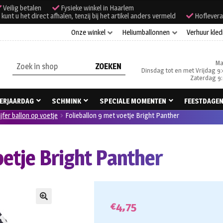
Veilig betalen
Fysieke winkel in Haarlem
unt u het direct afhalen, tenzij bij het artikel anders vermeld
Hoflevera
Onze winkel
Heliumballonnen
Verhuur kled
Ma
Zoeken
Dinsdag tot en met Vrijdag 9:
naar:
Zaterdag 9:
ERJAARDAG
SCHMINK
SPECIALE MOMENTEN
FEESTDAGE
ijfer ballon op voetje
Folieballon 9 met voetje Bright Panther
oetje Bright Panther
€
4,75
🔍