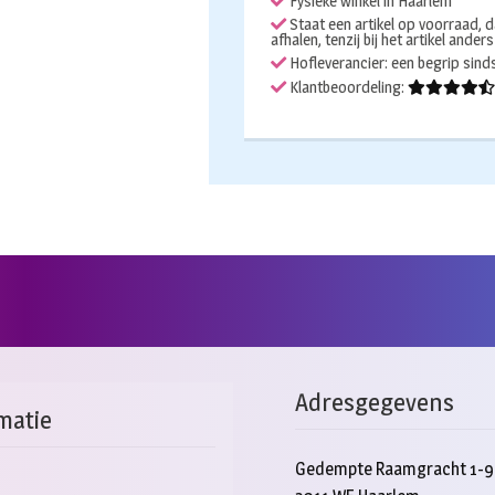
Fysieke winkel in Haarlem
Panther
Staat een artikel op voorraad, d
afhalen, tenzij bij het artikel ander
aantal
Hofleverancier: een begrip sin
Klantbeoordeling:
Adresgegevens
matie
Gedempte Raamgracht 1-9