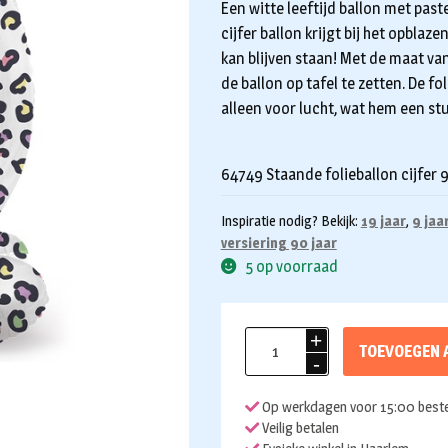
Een witte leeftijd ballon met past
cijfer ballon krijgt bij het opblaze
kan blijven staan! Met de maat va
de ballon op tafel te zetten. De fo
alleen voor lucht, wat hem een st
64749 Staande folieballon cijfer 
Inspiratie nodig? Bekijk:
19 jaar
,
9 jaa
versiering 90 jaar
5 op voorraad
Folieballon
TOEVOEGEN 
9
met
Op werkdagen voor 15:00 beste
voetje
Veilig betalen
Bright