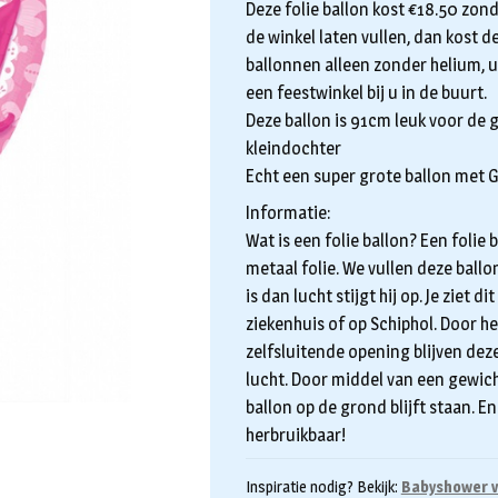
Deze folie ballon kost €18.50 zond
de winkel laten vullen, dan kost d
ballonnen alleen zonder helium, u 
een feestwinkel bij u in de buurt.
Deze ballon is 91cm leuk voor de 
kleindochter
Echt een super grote ballon met Gi
Informatie:
Wat is een folie ballon? Een folie
metaal folie. We vullen deze ball
is dan lucht stijgt hij op. Je ziet 
ziekenhuis of op Schiphol. Door he
zelfsluitende opening blijven de
lucht. Door middel van een gewich
ballon op de grond blijft staan. En
herbruikbaar!
Inspiratie nodig? Bekijk:
Babyshower v