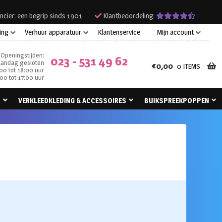
ncier: een begrip sinds 1901
Klantbeoordeling:
ing
Verhuur apparatuur
Klantenservice
Mijn account
Openingstijden:
023 - 531 49 62
andag gesloten
€
0,00
0 ITEMS
00 tot 18:00 uur
00 tot 17:00 uur
N
VERKLEEDKLEDING & ACCESSOIRES
BUIKSPREEKPOPPEN