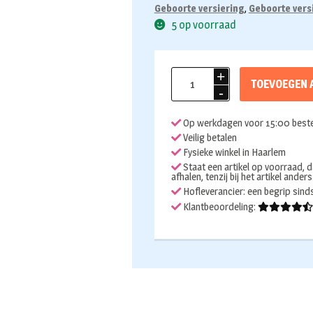
Geboorte versiering
,
Geboorte vers
5 op voorraad
Folieballon
TOEVOEGEN 
baby
girl
Op werkdagen voor 15:00 beste
3D
Veilig betalen
aantal
Fysieke winkel in Haarlem
Staat een artikel op voorraad, d
afhalen, tenzij bij het artikel ander
Hofleverancier: een begrip sin
Klantbeoordeling: