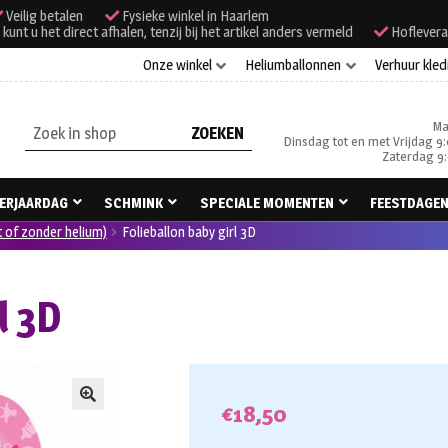
Veilig betalen
Fysieke winkel in Haarlem
unt u het direct afhalen, tenzij bij het artikel anders vermeld
Hoflevera
Onze winkel
Heliumballonnen
Verhuur kled
Ma
Zoeken
Dinsdag tot en met Vrijdag 9:
naar:
Zaterdag 9:
ERJAARDAG
SCHMINK
SPECIALE MOMENTEN
FEESTDAGE
t of zonder helium)
Folieballon baby girl 3D
l 3D
€
18,50
🔍