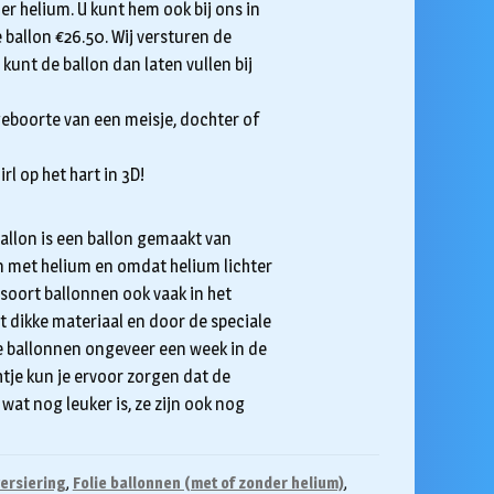
er helium. U kunt hem ook bij ons in
e ballon €26.50. Wij versturen de
kunt de ballon dan laten vullen bij
geboorte van een meisje, dochter of
rl op het hart in 3D!
 ballon is een ballon gemaakt van
on met helium en omdat helium lichter
dit soort ballonnen ook vaak in het
t dikke materiaal en door de speciale
ze ballonnen ongeveer een week in de
tje kun je ervoor zorgen dat de
 wat nog leuker is, ze zijn ook nog
ersiering
,
Folie ballonnen (met of zonder helium)
,