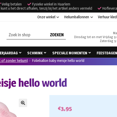
Veilig betalen
Fysieke winkel in Haarlem
unt u het direct afhalen, tenzij bij het artikel anders vermeld
Hoflevera
Onze winkel
Heliumballonnen
Verhuur kled
Ma
Zoeken
Dinsdag tot en met Vrijdag 9:
naar:
Zaterdag 9:
ERJAARDAG
SCHMINK
SPECIALE MOMENTEN
FEESTDAGE
t of zonder helium)
Folieballon baby meisje hello world
isje hello world
€
3,95
🔍