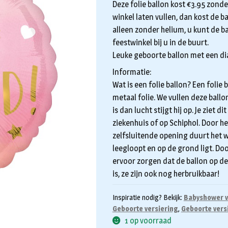
Deze folie ballon kost €3.95 zonde
winkel laten vullen, dan kost de b
alleen zonder helium, u kunt de ba
feestwinkel bij u in de buurt.
Leuke geboorte ballon met een d
Informatie:
Wat is een folie ballon? Een folie
metaal folie. We vullen deze ball
is dan lucht stijgt hij op. Je ziet 
ziekenhuis of op Schiphol. Door he
zelfsluitende opening duurt het w
leegloopt en op de grond ligt. Do
ervoor zorgen dat de ballon op de 
is, ze zijn ook nog herbruikbaar!
Inspiratie nodig? Bekijk:
Babyshower v
Geboorte versiering
,
Geboorte vers
1 op voorraad