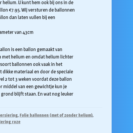
r helium. U kunt hem ook bij ons in de
allon €7.95. Wij versturen de ballonnen
llon dan laten vullen bij een
iameter van 43cm
 ballon is een ballon gemaakt van
on met helium en omdat helium lichter
dit soort ballonnen ook vaak in het
t dikke materiaal en door de speciale
el 2 tot 3 weken voordat deze ballon
or middel van een gewichtje kun je
grond blijft staan. En wat nog leuker
ersiering
,
Folie ballonnen (met of zonder helium)
,
iering roze