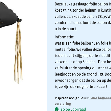
Deze leuke geslaagd folie ballon 
kost €3.95 zonder helium. U kunt h
vullen, dan kost de ballon €8.95 W
zonder helium, u kunt de ballon da
u in de buurt.
Informatie:
Wat is een folie ballon? Een folie
metaal folie. We vullen deze ball
is dan lucht stijgt hij op. Je ziet 
ziekenhuis of op Schiphol. Door he
zelfsluitende opening duurt het w
leegloopt en op de grond ligt. Do
ervoor zorgen dat de ballon op de 
is, ze zijn ook nog herbruikbaar!
Inspiratie nodig? Bekijk:
Folie ballonn
versiering
10 op voorraad