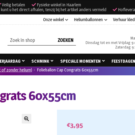
Veilig betalen
Fysieke winkel in Haarlem
unt u het direct afhalen, tenzij bij het artikel anders vermeld
Hoflevera
Onze winkel
Heliumballonnen
Verhuur kled
Ma
Zoeken
Dinsdag tot en met Vrijdag 9:
naar:
Zaterdag 9:
ERJAARDAG
SCHMINK
SPECIALE MOMENTEN
FEESTDAGE
t of zonder helium)
Folieballon Cap Congrats 60x55cm
ngrats 60x55cm
€
3,95
🔍