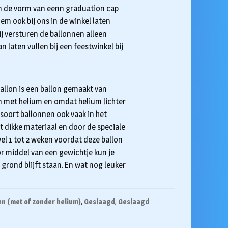
in de vorm van eenn graduation cap
em ook bij ons in de winkel laten
ij versturen de ballonnen alleen
n laten vullen bij een feestwinkel bij
 ballon is een ballon gemaakt van
on met helium en omdat helium lichter
dit soort ballonnen ook vaak in het
t dikke materiaal en door de speciale
el 1 tot 2 weken voordat deze ballon
or middel van een gewichtje kun je
grond blijft staan. En wat nog leuker
en (met of zonder helium)
,
Geslaagd
,
Geslaagd