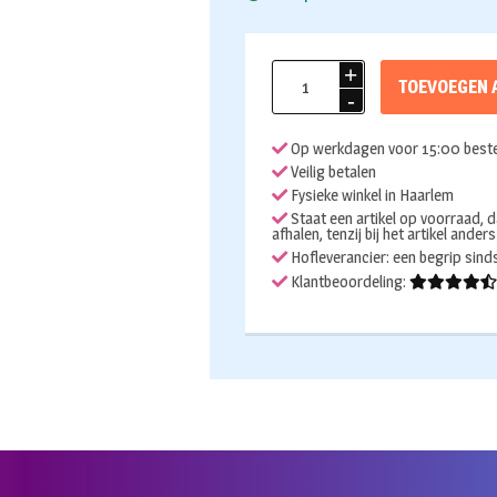
Folieballon
TOEVOEGEN 
Cap
Congrats
Op werkdagen voor 15:00 beste
60x55cm
Veilig betalen
aantal
Fysieke winkel in Haarlem
Staat een artikel op voorraad, d
afhalen, tenzij bij het artikel ander
Hofleverancier: een begrip sin
Klantbeoordeling: