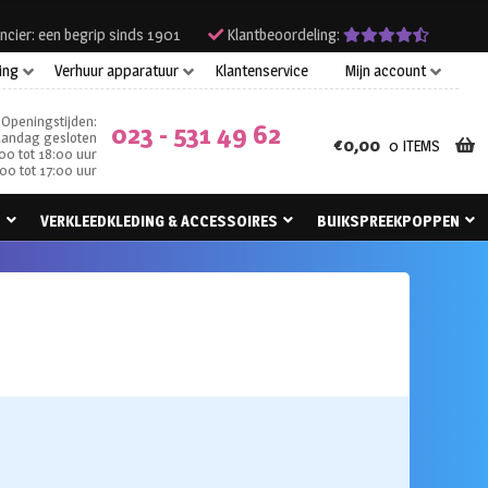
ncier: een begrip sinds 1901
Klantbeoordeling:
ing
Verhuur apparatuur
Klantenservice
Mijn account
Openingstijden:
023 - 531 49 62
andag gesloten
€
0,00
0 ITEMS
00 tot 18:00 uur
00 tot 17:00 uur
N
VERKLEEDKLEDING & ACCESSOIRES
BUIKSPREEKPOPPEN