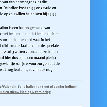
rm van een champagneglas die
en. De ballon kost €4.95 ongevuld en
ld op zou willen halen kost hij €9.95.
 ballon is een ballon gemaakt van
on met helium en omdat helium lichter
dit soort ballonnen ook vaak in het
t dikke materiaal en door de speciale
el 2 tot 3 weken voordat deze ballon
unt hier dus bijna een maand plezier
gewichtje kun je ervoor zorgen dat de
 wat nog leuker is, ze zijn ook nog
de/Valentijn
,
Folie ballonnen (met of zonder helium)
,
ud en Nieuw kleding & versiering