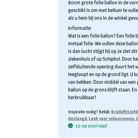
80cm grote folie ballon in de vo
geschikt is om met helium te vull
als u hem bij ons in de winkel gevu
Informatie:
Wat is een folie ballon? Een folie
metaal folie. We vullen deze ball
is dan lucht stijgt hij op. Je ziet 
ziekenhuis of op Schiphol. Door he
zelfsluitende opening duurt het w
leegloopt en op de grond ligt. U k
van hebben. Door middel van een 
ballon op de grons blijft staan. En
herbruikbaar!
Inspiratie nodig? Bekijk:
Bruiloft/Lief
Geslaagd
,
Leuk voor volwassenen
,
O
10 op voorraad