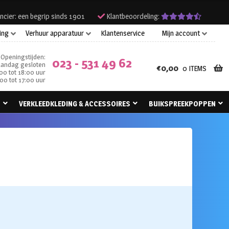
ncier: een begrip sinds 1901
Klantbeoordeling:
ing
Verhuur apparatuur
Klantenservice
Mijn account
Openingstijden:
023 - 531 49 62
andag gesloten
€
0,00
0 ITEMS
00 tot 18:00 uur
00 tot 17:00 uur
N
VERKLEEDKLEDING & ACCESSOIRES
BUIKSPREEKPOPPEN