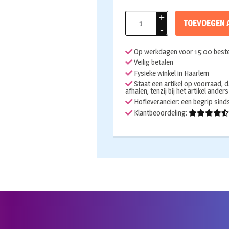
Folieballon
TOEVOEGEN 
champagne
glas
Op werkdagen voor 15:00 beste
cheers
Veilig betalen
goud
Fysieke winkel in Haarlem
aantal
Staat een artikel op voorraad, d
afhalen, tenzij bij het artikel ander
Hofleverancier: een begrip sin
Klantbeoordeling: