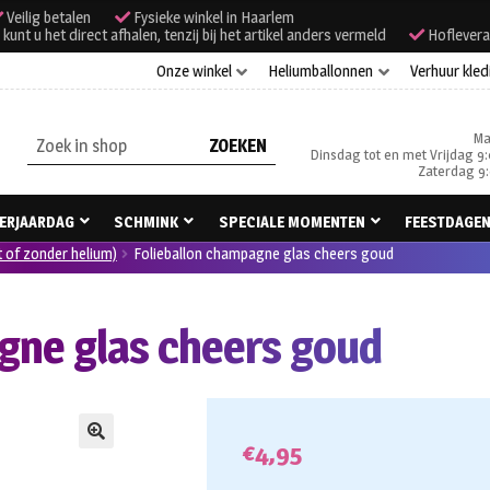
Veilig betalen
Fysieke winkel in Haarlem
unt u het direct afhalen, tenzij bij het artikel anders vermeld
Hoflevera
Onze winkel
Heliumballonnen
Verhuur kled
Ma
Zoeken
Dinsdag tot en met Vrijdag 9:
naar:
Zaterdag 9:
ERJAARDAG
SCHMINK
SPECIALE MOMENTEN
FEESTDAGE
t of zonder helium)
Folieballon champagne glas cheers goud
gne glas cheers goud
€
4,95
🔍