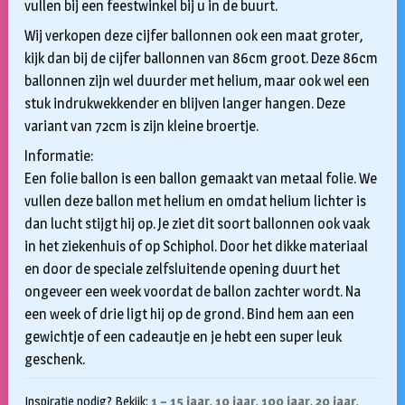
vullen bij een feestwinkel bij u in de buurt.
Wij verkopen deze cijfer ballonnen ook een maat groter,
kijk dan bij de cijfer ballonnen van 86cm groot. Deze 86cm
ballonnen zijn wel duurder met helium, maar ook wel een
stuk indrukwekkender en blijven langer hangen. Deze
variant van 72cm is zijn kleine broertje.
Informatie:
Een folie ballon is een ballon gemaakt van metaal folie. We
vullen deze ballon met helium en omdat helium lichter is
dan lucht stijgt hij op. Je ziet dit soort ballonnen ook vaak
in het ziekenhuis of op Schiphol. Door het dikke materiaal
en door de speciale zelfsluitende opening duurt het
ongeveer een week voordat de ballon zachter wordt. Na
een week of drie ligt hij op de grond. Bind hem aan een
gewichtje of een cadeautje en je hebt een super leuk
geschenk.
Inspiratie nodig? Bekijk:
1 – 15 jaar
,
10 jaar
,
100 jaar
,
20 jaar
,