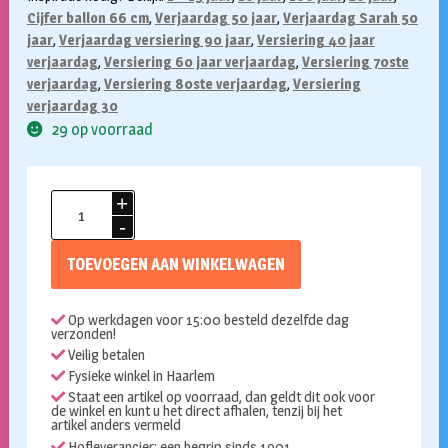
Cijfer ballon 66 cm
,
Verjaardag 50 jaar
,
Verjaardag Sarah 50
jaar
,
Verjaardag versiering 90 jaar
,
Versiering 40 jaar
verjaardag
,
Versiering 60 jaar verjaardag
,
Versiering 70ste
verjaardag
,
Versiering 80ste verjaardag
,
Versiering
verjaardag 30
29 op voorraad
Folieballon
cijfer
0
TOEVOEGEN AAN WINKELWAGEN
goud
72cm
Op werkdagen voor 15:00 besteld dezelfde dag
aantal
verzonden!
Veilig betalen
Fysieke winkel in Haarlem
Staat een artikel op voorraad, dan geldt dit ook voor
de winkel en kunt u het direct afhalen, tenzij bij het
artikel anders vermeld
Hofleverancier: een begrip sinds 1901