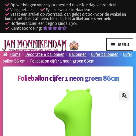
Op werkdagen voor 15:00 besteld dezelfde dag verzonden!
Veilig betalen
Fysieke winkel in Haarlem
Staat een artikel op voorraad, dan geldt dit ook voor de winkel en
kunt u het direct afhalen, tenzij bij het artikel anders vermeld
Hofleverancier: een begrip sinds 1901
Klantbeoordeling:
Ga
Ga
MENU
door
naar
Home
Decoratie & ballonnen
Ballonnen
Cijfer ballonnen
Cijfer
naar
de
ballon 86 cm
Folieballon cijfer 1 neon groen 86cm
SUBME
Verhuur kleding
navigatie
inhoud
UITVO
Folieballon cijfer 1 neon groen 86cm
SUBME
Verhuur apparatuur
UITVO
Onze winkel
🔍
Klantenservice
Inloggen