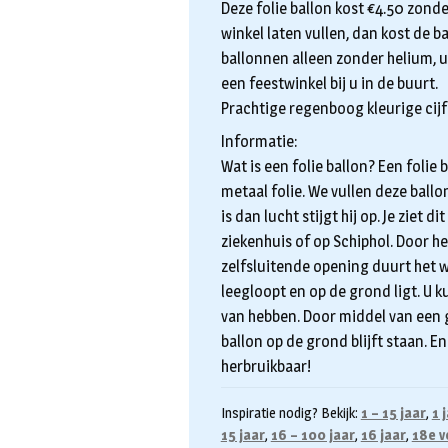
Deze folie ballon kost €4.50 zonde
winkel laten vullen, dan kost de ba
ballonnen alleen zonder helium, u 
een feestwinkel bij u in de buurt.
Prachtige regenboog kleurige cijfer
Informatie:
Wat is een folie ballon? Een folie
metaal folie. We vullen deze ball
is dan lucht stijgt hij op. Je ziet 
ziekenhuis of op Schiphol. Door he
zelfsluitende opening duurt het w
leegloopt en op de grond ligt. U k
van hebben. Door middel van een 
ballon op de grond blijft staan. En
herbruikbaar!
Inspiratie nodig? Bekijk:
1 – 15 jaar
,
1 
15 jaar
,
16 – 100 jaar
,
16 jaar
,
18e v