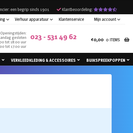
ncier: een begrip sinds 1901
Klantbeoordeling:
ing
Verhuur apparatuur
Klantenservice
Mijn account
Openingstijden:
023 - 531 49 62
andag gesloten
€
0,00
0 ITEMS
00 tot 18:00 uur
00 tot 17:00 uur
N
VERKLEEDKLEDING & ACCESSOIRES
BUIKSPREEKPOPPEN