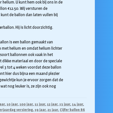
r helium. U kunt hem ook bij ons in de
llon €12.50. Wij versturen de
kunt de ballon dan laten vullen bij
ballon. Hij is licht doorzichtig.
 ballon is een ballon gemaakt van
on met helium en omdat helium lichter
dit soort ballonnen ook vaak in het
t dikke materiaal en door de speciale
el 3 tot 4 weken voordat deze ballon
unt hier dus bijna een maand plezier
gewichtje kun je ervoor zorgen dat de
 wat nog leuker is, ze zijn ook nog
jaar
,
10 jaar
,
100 jaar
,
11 jaar
,
12 jaar
,
13 jaar
,
14 jaar
,
erjaardag versiering
,
19 jaar
,
21 jaar
,
Cijfer ballon 86