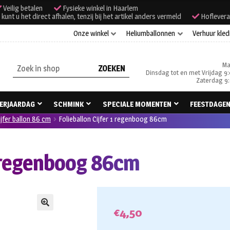
Veilig betalen
Fysieke winkel in Haarlem
unt u het direct afhalen, tenzij bij het artikel anders vermeld
Hoflevera
Onze winkel
Heliumballonnen
Verhuur kled
Ma
Zoeken
Dinsdag tot en met Vrijdag 9:
naar:
Zaterdag 9:
ERJAARDAG
SCHMINK
SPECIALE MOMENTEN
FEESTDAGE
ijfer ballon 86 cm
Folieballon Cijfer 1 regenboog 86cm
1 regenboog 86cm
€
4,50
🔍