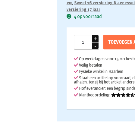
cm
,
Sweet 16 versiering & accessoi
versiering 17 jaar
4 op voorraad
Folieballon
TOEVOEGEN 
Cijfer
1
Op werkdagen voor 15:00 beste
regenboog
Veilig betalen
86cm
Fysieke winkel in Haarlem
aantal
Staat een artikel op voorraad, d
afhalen, tenzij bij het artikel ander
Hofleverancier: een begrip sin
Klantbeoordeling: