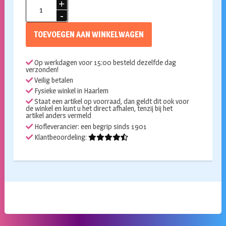
Folieballon
cijfer
2
TOEVOEGEN AAN WINKELWAGEN
zilver
86cm
Op werkdagen voor 15:00 besteld dezelfde dag
aantal
verzonden!
Veilig betalen
Fysieke winkel in Haarlem
Staat een artikel op voorraad, dan geldt dit ook voor
de winkel en kunt u het direct afhalen, tenzij bij het
artikel anders vermeld
Hofleverancier: een begrip sinds 1901
Klantbeoordeling: