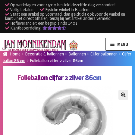
Op werkdagen voor 15:00 besteld dezelfde dag verzonden!
Veilig betalen
Fysieke winkel in Haarlem
Staat een artikel op voorraad, dan geldt dit ook voor de winkel en
kunt u het direct afhalen, tenzij bij het artikel anders vermeld
Hofleverancier: een begrip sinds 1901
Klantbeoordeling:
Ga
Ga
MENU
door
naar
Home
Decoratie & ballonnen
Ballonnen
Cijfer ballonnen
Cijfer
naar
de
ballon 86 cm
Folieballon cijfer 2 zilver 86cm
SUBME
Verhuur kleding
navigatie
inhoud
UITVO
Folieballon cijfer 2 zilver 86cm
SUBME
Verhuur apparatuur
UITVO
Onze winkel
🔍
Klantenservice
Inloggen