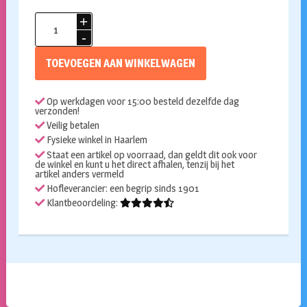
Folieballon
cijfer
4
TOEVOEGEN AAN WINKELWAGEN
roze
86cm
Op werkdagen voor 15:00 besteld dezelfde dag
aantal
verzonden!
Veilig betalen
Fysieke winkel in Haarlem
Staat een artikel op voorraad, dan geldt dit ook voor
de winkel en kunt u het direct afhalen, tenzij bij het
artikel anders vermeld
Hofleverancier: een begrip sinds 1901
Klantbeoordeling: