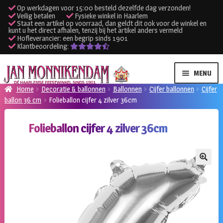
Op werkdagen voor 15:00 besteld dezelfde dag verzonden!
Veilig betalen
Fysieke winkel in Haarlem
Staat een artikel op voorraad, dan geldt dit ook voor de winkel en
kunt u het direct afhalen, tenzij bij het artikel anders vermeld
Hofleverancier: een begrip sinds 1901
Klantbeoordeling:
Ga
Ga
MENU
door
naar
Home
Decoratie & ballonnen
Ballonnen
Cijfer ballonnen
Cijfer
naar
de
ballon 36 cm
Folieballon cijfer 4 zilver 36cm
SUBME
Verhuur kleding
navigatie
inhoud
UITVO
Folieballon cijfer 4 zilver 36cm
SUBME
Verhuur apparatuur
UITVO
Onze winkel
🔍
Klantenservice
Inloggen