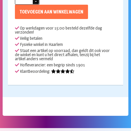
cijfer
4
TOEVOEGEN AAN WINKELWAGEN
zilver
36cm
Op werkdagen voor 15:00 besteld dezelfde dag
aantal
verzonden!
Veilig betalen
Fysieke winkel in Haarlem
Staat een artikel op voorraad, dan geldt dit ook voor
de winkel en kunt u het direct afhalen, tenzij bij het
artikel anders vermeld
Hofleverancier: een begrip sinds 1901
Klantbeoordeling: