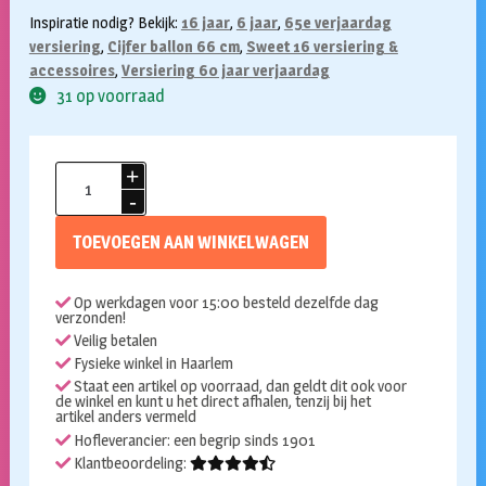
Inspiratie nodig? Bekijk:
16 jaar
,
6 jaar
,
65e verjaardag
versiering
,
Cijfer ballon 66 cm
,
Sweet 16 versiering &
accessoires
,
Versiering 60 jaar verjaardag
31 op voorraad
Folieballon
cijfer
6
TOEVOEGEN AAN WINKELWAGEN
goud
72cm
Op werkdagen voor 15:00 besteld dezelfde dag
aantal
verzonden!
Veilig betalen
Fysieke winkel in Haarlem
Staat een artikel op voorraad, dan geldt dit ook voor
de winkel en kunt u het direct afhalen, tenzij bij het
artikel anders vermeld
Hofleverancier: een begrip sinds 1901
Klantbeoordeling: