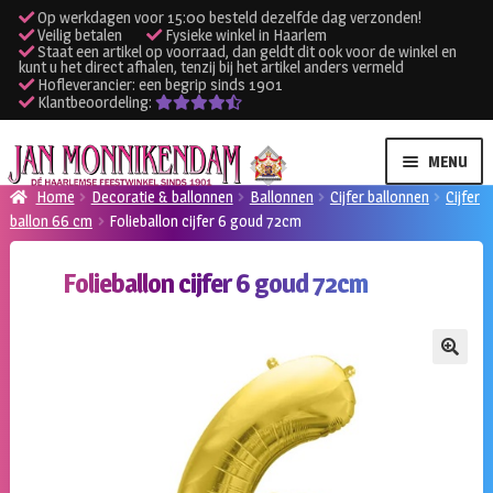
Op werkdagen voor 15:00 besteld dezelfde dag verzonden!
Veilig betalen
Fysieke winkel in Haarlem
Staat een artikel op voorraad, dan geldt dit ook voor de winkel en
kunt u het direct afhalen, tenzij bij het artikel anders vermeld
Hofleverancier: een begrip sinds 1901
Klantbeoordeling:
Ga
Ga
MENU
door
naar
Home
Decoratie & ballonnen
Ballonnen
Cijfer ballonnen
Cijfer
naar
de
ballon 66 cm
Folieballon cijfer 6 goud 72cm
SUBME
Verhuur kleding
navigatie
inhoud
UITVO
Folieballon cijfer 6 goud 72cm
SUBME
Verhuur apparatuur
UITVO
Onze winkel
🔍
Klantenservice
Inloggen