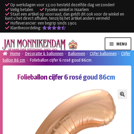
Op werkdagen voor 15:00 besteld dezelfde dag verzonden!
Veilig betalen
Fysieke winkel in Haarlem
Staat een artikel op voorraad, dan geldt dit ook voor de winkel en
kunt u het direct afhalen, tenzij bij het artikel anders vermeld
Hofleverancier: een begrip sinds 1901
Klantbeoordeling:
Ga
Ga
MENU
door
naar
Home
Decoratie & ballonnen
Ballonnen
Cijfer ballonnen
Cijfer
naar
de
ballon 86 cm
Folieballon cijfer 6 rosé goud 86cm
SUBME
Verhuur kleding
navigatie
inhoud
UITVO
Folieballon cijfer 6 rosé goud 86cm
SUBME
Verhuur apparatuur
UITVO
Onze winkel
🔍
Klantenservice
Inloggen