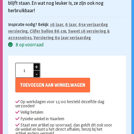
blijft staan. En wat nog leuker is, ze zijn ook nog
herbruikbaar!
Inspiratie nodig? Bekijk:
16 jaar
,
6 jaar
,
65e verjaardag
versiering
,
Cijfer ballon 86 cm
,
Sweet 16 versiering &
accessoires
,
Versiering 60 jaar verjaardag
8 op voorraad
Folieballon
cijfer
6
TOEVOEGEN AAN WINKELWAGEN
rosé
goud
Op werkdagen voor 15:00 besteld dezelfde dag
86cm
verzonden!
aantal
Veilig betalen
Fysieke winkel in Haarlem
Staat een artikel op voorraad, dan geldt dit ook voor
de winkel en kunt u het direct afhalen, tenzij bij het
artikel anders vermeld