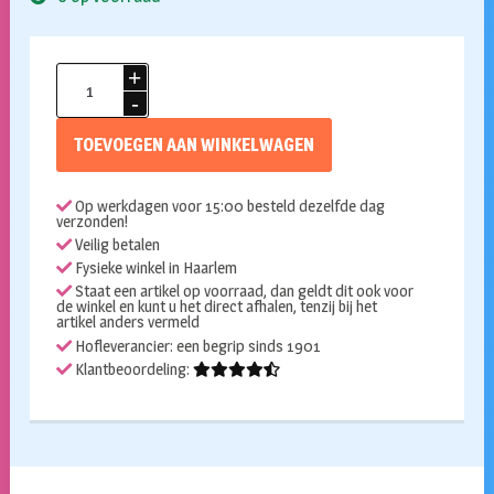
Folieballon
cijfer
7
TOEVOEGEN AAN WINKELWAGEN
Starlight
gold
Op werkdagen voor 15:00 besteld dezelfde dag
86cm
verzonden!
aantal
Veilig betalen
Fysieke winkel in Haarlem
Staat een artikel op voorraad, dan geldt dit ook voor
de winkel en kunt u het direct afhalen, tenzij bij het
artikel anders vermeld
Hofleverancier: een begrip sinds 1901
Klantbeoordeling: