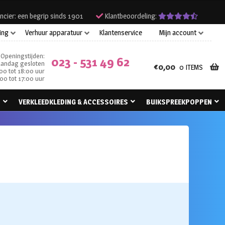
ncier: een begrip sinds 1901
Klantbeoordeling:
ing
Verhuur apparatuur
Klantenservice
Mijn account
Openingstijden:
023 - 531 49 62
andag gesloten
€
0,00
0 ITEMS
00 tot 18:00 uur
00 tot 17:00 uur
N
VERKLEEDKLEDING & ACCESSOIRES
BUIKSPREEKPOPPEN