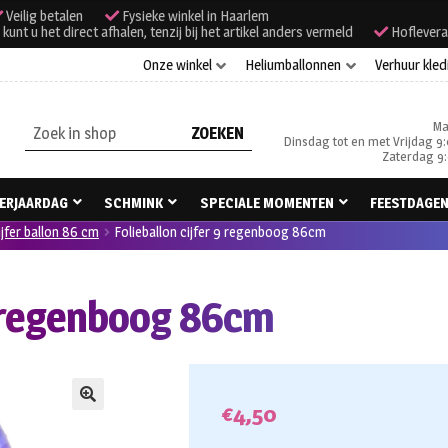
Veilig betalen
Fysieke winkel in Haarlem
unt u het direct afhalen, tenzij bij het artikel anders vermeld
Hoflevera
Onze winkel
Heliumballonnen
Verhuur kled
Ma
Zoeken
Dinsdag tot en met Vrijdag 9:
naar:
Zaterdag 9:
ERJAARDAG
SCHMINK
SPECIALE MOMENTEN
FEESTDAGE
ijfer ballon 86 cm
Folieballon cijfer 9 regenboog 86cm
9 regenboog 86cm
€
4,50
🔍