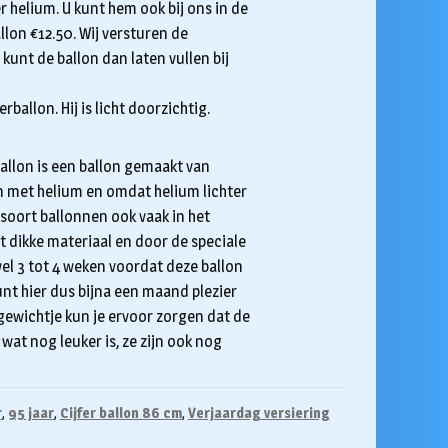
r helium. U kunt hem ook bij ons in de
llon €12.50. Wij versturen de
kunt de ballon dan laten vullen bij
ballon. Hij is licht doorzichtig.
 ballon is een ballon gemaakt van
on met helium en omdat helium lichter
dit soort ballonnen ook vaak in het
t dikke materiaal en door de speciale
el 3 tot 4 weken voordat deze ballon
unt hier dus bijna een maand plezier
gewichtje kun je ervoor zorgen dat de
 wat nog leuker is, ze zijn ook nog
r
,
95 jaar
,
Cijfer ballon 86 cm
,
Verjaardag versiering