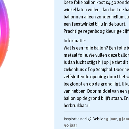
Deze folie ballon kost €4.50 zonde
winkel laten vullen, dan kost de ba
ballonnen alleen zonder helium, u 
een feestwinkel bij u in de buurt.
Prachtige regenboog kleurige cijfer
Informatie:
Wat is een folie ballon? Een folie
metaal folie. We vullen deze ball
is dan lucht stijgt hij op. Je ziet 
ziekenhuis of op Schiphol. Door he
zelfsluitende opening duurt het w
leegloopt en op de grond ligt. U k
van hebben. Door middel van een 
ballon op de grond blijft staan. En
herbruikbaar!
Inspiratie nodig? Bekijk:
19 jaar
,
9 jaa
90 jaar