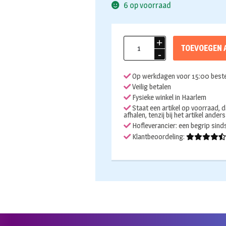
6 op voorraad
Folieballon
TOEVOEGEN 
cijfer
9
Op werkdagen voor 15:00 beste
regenboog
Veilig betalen
86cm
Fysieke winkel in Haarlem
aantal
Staat een artikel op voorraad, d
afhalen, tenzij bij het artikel ander
Hofleverancier: een begrip sin
Klantbeoordeling: