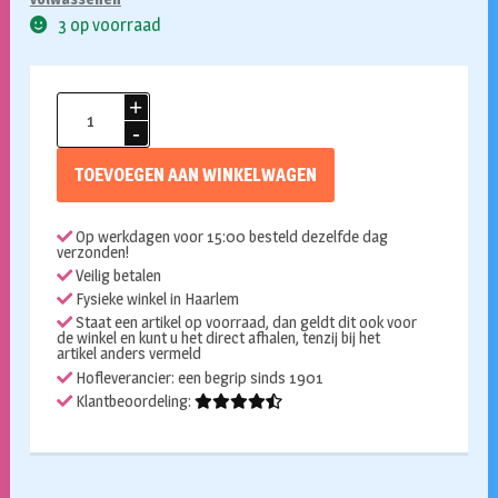
3 op voorraad
Folieballon
crystal
clearz
TOEVOEGEN AAN WINKELWAGEN
dark
pink
Op werkdagen voor 15:00 besteld dezelfde dag
50cm
verzonden!
aantal
Veilig betalen
Fysieke winkel in Haarlem
Staat een artikel op voorraad, dan geldt dit ook voor
de winkel en kunt u het direct afhalen, tenzij bij het
artikel anders vermeld
Hofleverancier: een begrip sinds 1901
Klantbeoordeling: