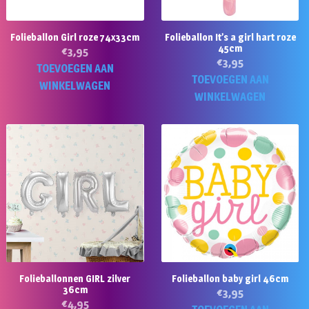
Folieballon Girl roze 74x33cm
Folieballon It’s a girl hart roze
45cm
€
3,95
€
3,95
TOEVOEGEN AAN
TOEVOEGEN AAN
WINKELWAGEN
WINKELWAGEN
Folieballonnen GIRL zilver
Folieballon baby girl 46cm
36cm
€
3,95
€
4,95