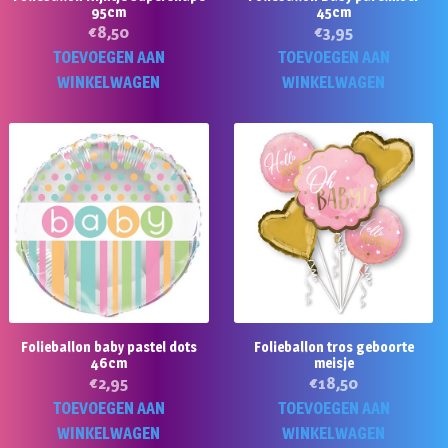
95cm
45cm
€
8,50
€
3,95
TOEVOEGEN AAN
TOEVOEGEN AAN
WINKELWAGEN
WINKELWAGEN
Folieballon baby pastel dots
Folieballon tros geboorte
46cm
meisje
€
2,95
€
18,50
TOEVOEGEN AAN
TOEVOEGEN AAN
WINKELWAGEN
WINKELWAGEN