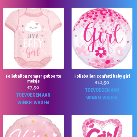
Folieballon romper geboorte
Folieballon confetti baby girl
meisje
€
12,50
€
7,50
TOEVOEGEN AAN
TOEVOEGEN AAN
WINKELWAGEN
WINKELWAGEN