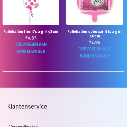
Folieballon fles It’s a girl 58cm
Folieballon ooievaar it is a girl
46cm
€
4,95
€
3,95
TOEVOEGEN AAN
TOEVOEGEN AAN
WINKELWAGEN
WINKELWAGEN
Klantenservice