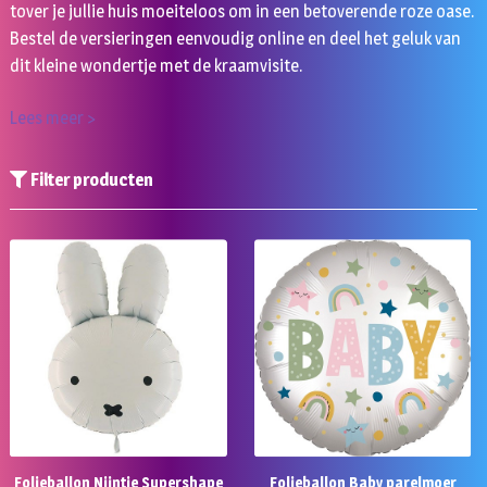
tover je jullie huis moeiteloos om in een betoverende roze oase.
Bestel de versieringen eenvoudig online en deel het geluk van
dit kleine wondertje met de kraamvisite.
Lees meer >
Filter producten
Folieballon Nijntje Supershape
Folieballon Baby parelmoer