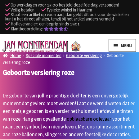
Op werkdagen voor 15:00 besteld dezelfde dag verzonden!
Veilig betalen
Fysieke winkel in Haarlem
Staat een artikel op voorraad, dan geldt dit ook voor de winkel en
kunt u het direct afhalen, tenzij bij het artikel anders vermeld
Hofleverancier: een begrip sinds 1901
Klantbeoordeling:
Ga
Ga
MENU
door
naar
Home
Speciale momenten
Geboorte versiering
Geboorte
naar
de
versiering roze
SUBME
Verhuur kleding
navigatie
inhoud
Geboorte versiering roze
UITVO
SUBME
Verhuur apparatuur
UITVO
De geboorte van jullie prachtige dochter is een onvergetelijk
Onze winkel
moment dat gevierd moet worden! Laat de wereld weten dat er
een meisje geboren is en versier het huis met liefdevolle tinten
Klantenservice
van roze. Hang een opvallende
opblaasbare ooievaar
voor het
raam, een symbool van nieuw leven. Met ons ruime assortiment
Inloggen
aan roze ballonnen, slingers en andere feestelijke decoraties,