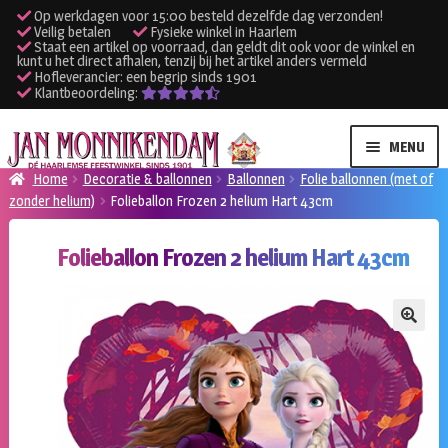
Op werkdagen voor 15:00 besteld dezelfde dag verzonden!
Veilig betalen
Fysieke winkel in Haarlem
Staat een artikel op voorraad, dan geldt dit ook voor de winkel en
kunt u het direct afhalen, tenzij bij het artikel anders vermeld
Hofleverancier: een begrip sinds 1901
Klantbeoordeling:
Ga
Ga
MENU
door
naar
Home
Decoratie & ballonnen
Ballonnen
Folie ballonnen (met of
naar
de
zonder helium)
Folieballon Frozen 2 helium Hart 43cm
SUBME
Verhuur kleding
navigatie
inhoud
UITVO
Folieballon Frozen 2 helium Hart 43cm
SUBME
Verhuur apparatuur
UITVO
Onze winkel
🔍
Klantenservice
Inloggen