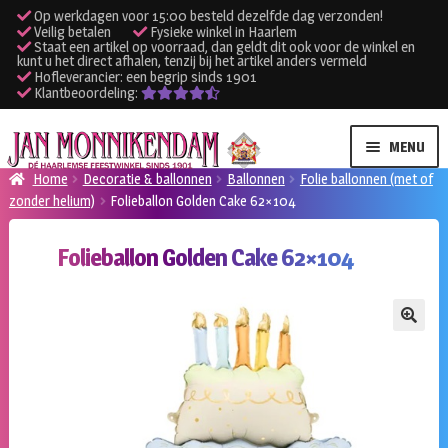
Op werkdagen voor 15:00 besteld dezelfde dag verzonden!
Veilig betalen
Fysieke winkel in Haarlem
Staat een artikel op voorraad, dan geldt dit ook voor de winkel en
kunt u het direct afhalen, tenzij bij het artikel anders vermeld
Hofleverancier: een begrip sinds 1901
Klantbeoordeling:
Ga
Ga
MENU
door
naar
Home
Decoratie & ballonnen
Ballonnen
Folie ballonnen (met of
naar
de
zonder helium)
Folieballon Golden Cake 62×104
SUBME
Verhuur kleding
navigatie
inhoud
UITVO
Folieballon Golden Cake 62×104
SUBME
Verhuur apparatuur
UITVO
Onze winkel
🔍
Klantenservice
Inloggen