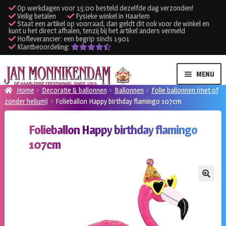
Op werkdagen voor 15:00 besteld dezelfde dag verzonden!
Veilig betalen
Fysieke winkel in Haarlem
Staat een artikel op voorraad, dan geldt dit ook voor de winkel en
kunt u het direct afhalen, tenzij bij het artikel anders vermeld
Hofleverancier: een begrip sinds 1901
Klantbeoordeling:
Ga
Ga
MENU
door
naar
Home
Decoratie & ballonnen
Ballonnen
Folie ballonnen (met of
naar
de
zonder helium)
Folieballon Happy birthday flamingo 107cm
SUBME
Verhuur kleding
navigatie
inhoud
UITVO
Folieballon Happy birthday flamingo
SUBME
Verhuur apparatuur
107cm
UITVO
Onze winkel
🔍
Klantenservice
Inloggen