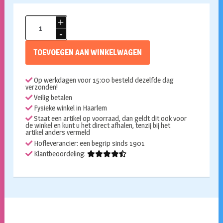
Folieballon
Happy
birthday
TOEVOEGEN AAN WINKELWAGEN
flamingo
107cm
Op werkdagen voor 15:00 besteld dezelfde dag
aantal
verzonden!
Veilig betalen
Fysieke winkel in Haarlem
Staat een artikel op voorraad, dan geldt dit ook voor
de winkel en kunt u het direct afhalen, tenzij bij het
artikel anders vermeld
Hofleverancier: een begrip sinds 1901
Klantbeoordeling: