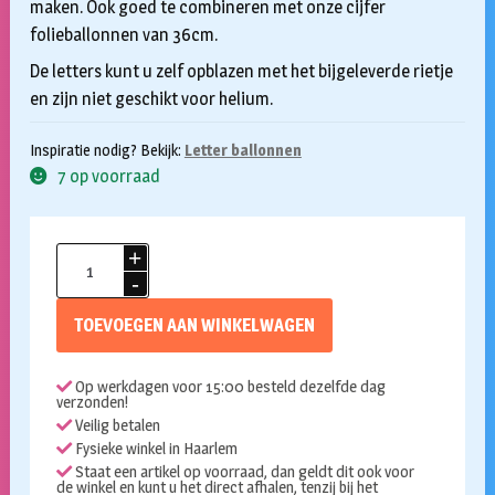
maken. Ook goed te combineren met onze cijfer
folieballonnen van 36cm.
De letters kunt u zelf opblazen met het bijgeleverde rietje
en zijn niet geschikt voor helium.
Inspiratie nodig? Bekijk:
Letter ballonnen
7 op voorraad
Folieballon
I
goud
TOEVOEGEN AAN WINKELWAGEN
36cm
aantal
Op werkdagen voor 15:00 besteld dezelfde dag
verzonden!
Veilig betalen
Fysieke winkel in Haarlem
Staat een artikel op voorraad, dan geldt dit ook voor
de winkel en kunt u het direct afhalen, tenzij bij het