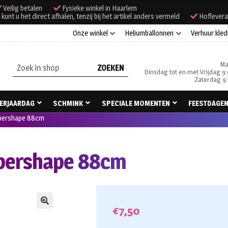
Veilig betalen
Fysieke winkel in Haarlem
unt u het direct afhalen, tenzij bij het artikel anders vermeld
Hoflevera
Onze winkel
Heliumballonnen
Verhuur kled
Ma
Zoeken
Dinsdag tot en met Vrijdag 9:
naar:
Zaterdag 9:
ERJAARDAG
SCHMINK
SPECIALE MOMENTEN
FEESTDAGE
supershape 88cm
supershape 88cm
€
7,50
🔍