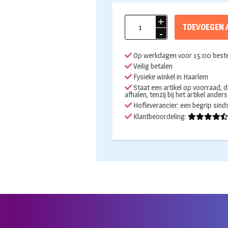
Folieballon
TOEVOEGEN 
ijsco
supershape
Op werkdagen voor 15:00 beste
88cm
Veilig betalen
aantal
Fysieke winkel in Haarlem
Staat een artikel op voorraad, d
afhalen, tenzij bij het artikel ander
Hofleverancier: een begrip sin
Klantbeoordeling: