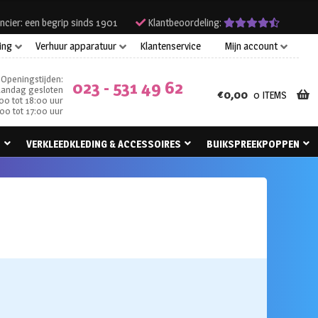
ncier: een begrip sinds 1901
Klantbeoordeling:
ing
Verhuur apparatuur
Klantenservice
Mijn account
Openingstijden:
023 - 531 49 62
andag gesloten
€
0,00
0 ITEMS
00 tot 18:00 uur
00 tot 17:00 uur
N
VERKLEEDKLEDING & ACCESSOIRES
BUIKSPREEKPOPPEN