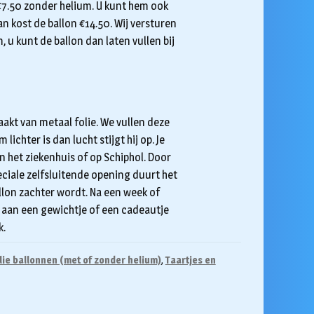
t €7.50 zonder helium. U kunt hem ook
dan kost de ballon €14.50. Wij versturen
 u kunt de ballon dan laten vullen bij
aakt van metaal folie. We vullen deze
ichter is dan lucht stijgt hij op. Je
in het ziekenhuis of op Schiphol. Door
eciale zelfsluitende opening duurt het
lon zachter wordt. Na een week of
em aan een gewichtje of een cadeautje
k.
lie ballonnen (met of zonder helium)
,
Taartjes en