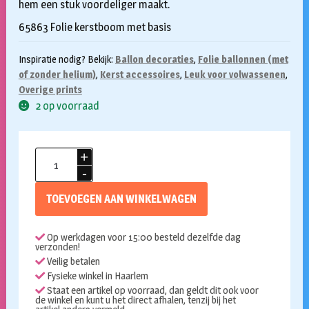
hem een stuk voordeliger maakt.
65863 Folie kerstboom met basis
Inspiratie nodig? Bekijk:
Ballon decoraties
,
Folie ballonnen (met
of zonder helium)
,
Kerst accessoires
,
Leuk voor volwassenen
,
Overige prints
2 op voorraad
Folieballon
kerstboom
met
TOEVOEGEN AAN WINKELWAGEN
voetje
aantal
Op werkdagen voor 15:00 besteld dezelfde dag
verzonden!
Veilig betalen
Fysieke winkel in Haarlem
Staat een artikel op voorraad, dan geldt dit ook voor
de winkel en kunt u het direct afhalen, tenzij bij het