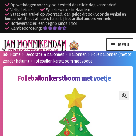
Op werkdagen voor 15:00 besteld dezelfde dag verzonden!
Veilig betalen
Fysieke winkel in Haarlem
Staat een artikel op voorraad, dan geldt dit ook voor de winkel en
kunt u het direct afhalen, tenzij bij het artikel anders vermeld
Hofleverancier: een begrip sinds 1901
Klantbeoordeling:
Ga
Ga
MENU
door
naar
Home
Decoratie & ballonnen
Ballonnen
Folie ballonnen (met of
naar
de
zonder helium)
Folieballon kerstboom met voetje
SUBME
Verhuur kleding
navigatie
inhoud
UITVO
Folieballon kerstboom met voetje
SUBME
Verhuur apparatuur
UITVO
Onze winkel
🔍
Klantenservice
Inloggen