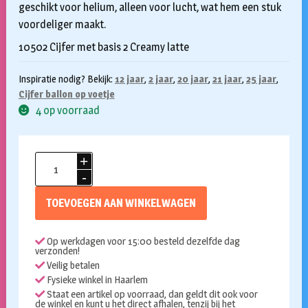
geschikt voor helium, alleen voor lucht, wat hem een stuk
voordeliger maakt.
10502 Cijfer met basis 2 Creamy latte
Inspiratie nodig? Bekijk:
12 jaar
,
2 jaar
,
20 jaar
,
21 jaar
,
25 jaar
,
Cijfer ballon op voetje
4 op voorraad
Folieballon
met
voetje
TOEVOEGEN AAN WINKELWAGEN
2
creamy
Op werkdagen voor 15:00 besteld dezelfde dag
latte
verzonden!
72cm
Veilig betalen
aantal
Fysieke winkel in Haarlem
Staat een artikel op voorraad, dan geldt dit ook voor
de winkel en kunt u het direct afhalen, tenzij bij het