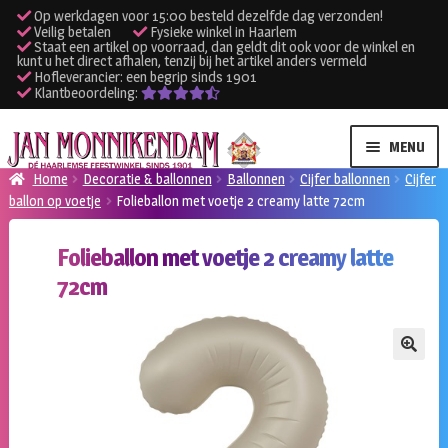
Op werkdagen voor 15:00 besteld dezelfde dag verzonden!
Veilig betalen
Fysieke winkel in Haarlem
Staat een artikel op voorraad, dan geldt dit ook voor de winkel en
kunt u het direct afhalen, tenzij bij het artikel anders vermeld
Hofleverancier: een begrip sinds 1901
Klantbeoordeling:
Ga
Ga
MENU
door
naar
Home
Decoratie & ballonnen
Ballonnen
Cijfer ballonnen
Cijfer
naar
de
ballon op voetje
Folieballon met voetje 2 creamy latte 72cm
SUBME
Verhuur kleding
navigatie
inhoud
UITVO
Folieballon met voetje 2 creamy latte
SUBME
Verhuur apparatuur
72cm
UITVO
Onze winkel
🔍
Klantenservice
Inloggen