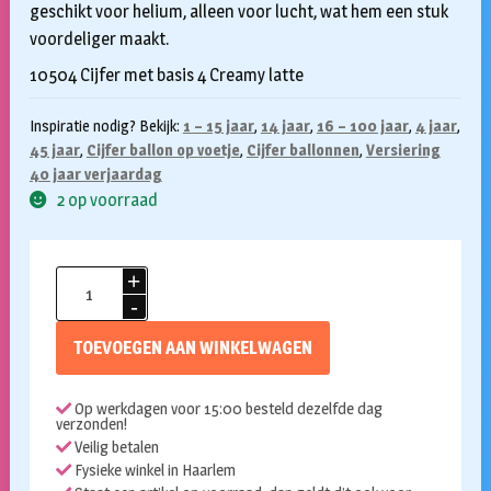
geschikt voor helium, alleen voor lucht, wat hem een stuk
voordeliger maakt.
10504 Cijfer met basis 4 Creamy latte
Inspiratie nodig? Bekijk:
1 – 15 jaar
,
14 jaar
,
16 – 100 jaar
,
4 jaar
,
45 jaar
,
Cijfer ballon op voetje
,
Cijfer ballonnen
,
Versiering
40 jaar verjaardag
2 op voorraad
Folieballon
met
voetje
TOEVOEGEN AAN WINKELWAGEN
4
creamy
Op werkdagen voor 15:00 besteld dezelfde dag
latte
verzonden!
72cm
Veilig betalen
aantal
Fysieke winkel in Haarlem