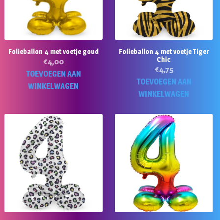
Folieballon 4 met voetje goud
Folieballon 4 met voetje Tiger
Chic
€
4,00
€
4,75
TOEVOEGEN AAN
TOEVOEGEN AAN
WINKELWAGEN
WINKELWAGEN