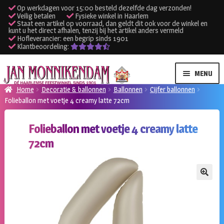
Op werkdagen voor 15:00 besteld dezelfde dag verzonden!
Veilig betalen
Fysieke winkel in Haarlem
Staat een artikel op voorraad, dan geldt dit ook voor de winkel en
kunt u het direct afhalen, tenzij bij het artikel anders vermeld
Hofleverancier: een begrip sinds 1901
Klantbeoordeling:
Ga
Ga
MENU
door
naar
Home
Decoratie & ballonnen
Ballonnen
Cijfer ballonnen
naar
de
Folieballon met voetje 4 creamy latte 72cm
SUBME
Verhuur kleding
navigatie
inhoud
UITVO
Folieballon met voetje 4 creamy latte
SUBME
Verhuur apparatuur
72cm
UITVO
Onze winkel
🔍
Klantenservice
Inloggen