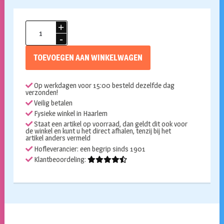
Folieballon
Minnie
1st
TOEVOEGEN AAN WINKELWAGEN
birthday
aantal
Op werkdagen voor 15:00 besteld dezelfde dag
verzonden!
Veilig betalen
Fysieke winkel in Haarlem
Staat een artikel op voorraad, dan geldt dit ook voor
de winkel en kunt u het direct afhalen, tenzij bij het
artikel anders vermeld
Hofleverancier: een begrip sinds 1901
Klantbeoordeling: