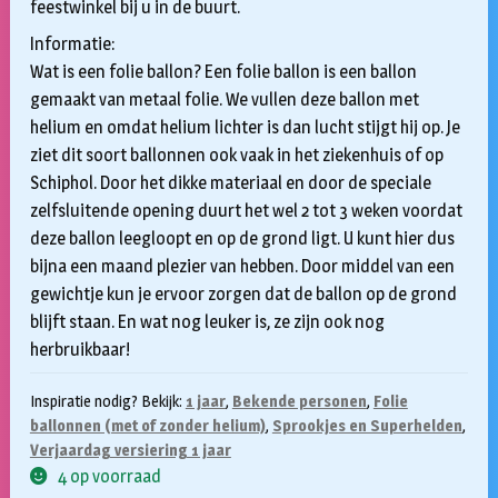
feestwinkel bij u in de buurt.
Informatie:
Wat is een folie ballon? Een folie ballon is een ballon
gemaakt van metaal folie. We vullen deze ballon met
helium en omdat helium lichter is dan lucht stijgt hij op. Je
ziet dit soort ballonnen ook vaak in het ziekenhuis of op
Schiphol. Door het dikke materiaal en door de speciale
zelfsluitende opening duurt het wel 2 tot 3 weken voordat
deze ballon leegloopt en op de grond ligt. U kunt hier dus
bijna een maand plezier van hebben. Door middel van een
gewichtje kun je ervoor zorgen dat de ballon op de grond
blijft staan. En wat nog leuker is, ze zijn ook nog
herbruikbaar!
Inspiratie nodig? Bekijk:
1 jaar
,
Bekende personen
,
Folie
ballonnen (met of zonder helium)
,
Sprookjes en Superhelden
,
Verjaardag versiering 1 jaar
4 op voorraad