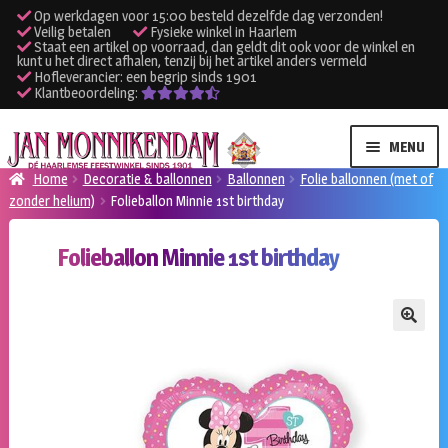
Op werkdagen voor 15:00 besteld dezelfde dag verzonden!
Veilig betalen
Fysieke winkel in Haarlem
Staat een artikel op voorraad, dan geldt dit ook voor de winkel en
kunt u het direct afhalen, tenzij bij het artikel anders vermeld
Hofleverancier: een begrip sinds 1901
Klantbeoordeling:
Ga
Ga
MENU
door
naar
Home
Decoratie & ballonnen
Ballonnen
Folie ballonnen (met of
naar
de
zonder helium)
Folieballon Minnie 1st birthday
SUBME
Verhuur kleding
navigatie
inhoud
UITVO
Folieballon Minnie 1st birthday
SUBME
Verhuur apparatuur
UITVO
Onze winkel
🔍
Klantenservice
Inloggen