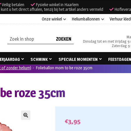
Veilig betalen
Fysieke winkel in Haarlem
unt u het direct afhalen, tenzij bij het artikel anders vermeld
Hoflevera
Onze winkel
Heliumballonnen
Verhuur kled
Ma
Zoeken
Dinsdag tot en met Vrijdag 9:
naar:
Zaterdag 9:
ERJAARDAG
SCHMINK
SPECIALE MOMENTEN
FEESTDAGE
t of zonder helium)
Folieballon mom to be roze 35cm
 be roze 35cm
€
3,95
🔍