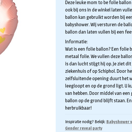
Deze leuke mom to be folie ballon
ook bij ons in de winkel laten vull
ballon kan gebruikt worden bij ee
babyshower. Wij versturen de ball
ballon dan laten vullen bij een fee
Informatie:
Wat is een folie ballon? Een folie
metaal folie. We vullen deze ball
is dan lucht stijgt hij op. Je ziet 
ziekenhuis of op Schiphol. Door he
zelfsluitende opening duurt het w
leegloopt en op de grond ligt. U k
van hebben. Door middel van een 
ballon op de grond blijft staan. En
herbruikbaar!
Inspiratie nodig? Bekijk:
Babyshower v
Gender reveal party