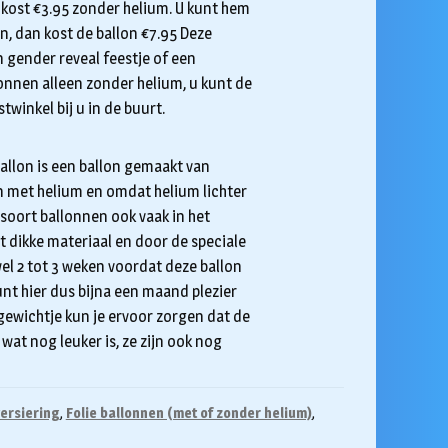
 kost €3.95 zonder helium. U kunt hem
en, dan kost de ballon €7.95 Deze
n gender reveal feestje of een
onnen alleen zonder helium, u kunt de
stwinkel bij u in de buurt.
 ballon is een ballon gemaakt van
on met helium en omdat helium lichter
dit soort ballonnen ook vaak in het
t dikke materiaal en door de speciale
el 2 tot 3 weken voordat deze ballon
unt hier dus bijna een maand plezier
gewichtje kun je ervoor zorgen dat de
 wat nog leuker is, ze zijn ook nog
ersiering
,
Folie ballonnen (met of zonder helium)
,