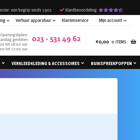
ncier: een begrip sinds 1901
Klantbeoordeling:
ing
Verhuur apparatuur
Klantenservice
Mijn account
Openingstijden:
023 - 531 49 62
andag gesloten
€
0,00
0 ITEMS
00 tot 18:00 uur
00 tot 17:00 uur
N
VERKLEEDKLEDING & ACCESSOIRES
BUIKSPREEKPOPPEN