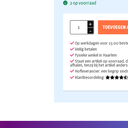
2 op voorraad
Folieballon
TOEVOEGEN 
mom
to
Op werkdagen voor 15:00 beste
be
Veilig betalen
roze
Fysieke winkel in Haarlem
35cm
Staat een artikel op voorraad, d
afhalen, tenzij bij het artikel ander
aantal
Hofleverancier: een begrip sin
Klantbeoordeling: