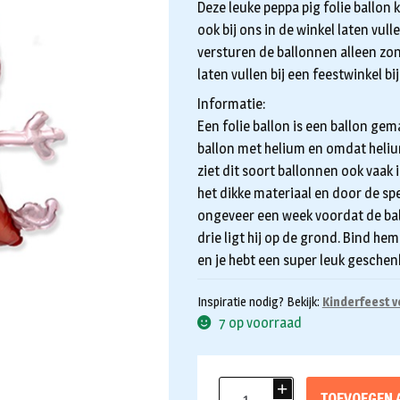
Deze leuke peppa pig folie ballon
ook bij ons in de winkel laten vull
versturen de ballonnen alleen zon
laten vullen bij een feestwinkel bij
Informatie:
Een folie ballon is een ballon gem
ballon met helium en omdat helium l
ziet dit soort ballonnen ook vaak 
het dikke materiaal en door de sp
ongeveer een week voordat de bal
drie ligt hij op de grond. Bind h
en je hebt een super leuk geschen
Inspiratie nodig? Bekijk:
Kinderfeest v
7 op voorraad
Folieballon
TOEVOEGEN 