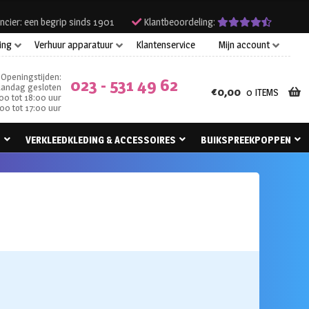
ncier: een begrip sinds 1901
Klantbeoordeling:
ing
Verhuur apparatuur
Klantenservice
Mijn account
Openingstijden:
023 - 531 49 62
andag gesloten
€
0,00
0 ITEMS
00 tot 18:00 uur
00 tot 17:00 uur
N
VERKLEEDKLEDING & ACCESSOIRES
BUIKSPREEKPOPPEN