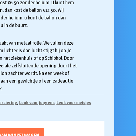
 kost €6.50 zonder helium. U kunt hem
en, dan kost de ballon €12.50. Wij
der helium, u kunt de ballon dan
 u in de buurt.
aakt van metaal folie. We vullen deze
ichter is dan lucht stijgt hij op. Je
in het ziekenhuis of op Schiphol. Door
eciale zelfsluitende opening duurt het
lon zachter wordt. Na een week of
em aan een gewichtje of een cadeautje
k.
ersiering
,
Leuk voor jongens
,
Leuk voor meisjes
AAN WINKELWAGEN