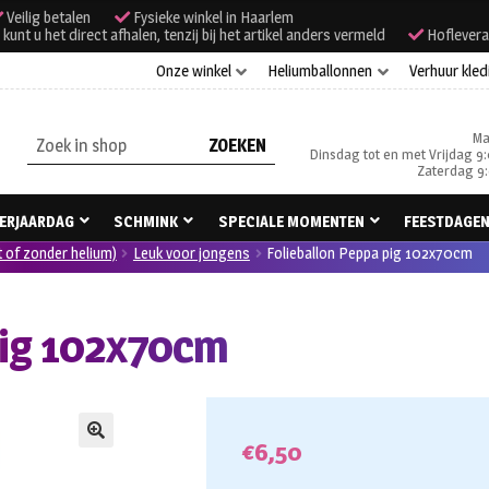
Veilig betalen
Fysieke winkel in Haarlem
unt u het direct afhalen, tenzij bij het artikel anders vermeld
Hoflevera
Onze winkel
Heliumballonnen
Verhuur kled
Ma
Zoeken
Dinsdag tot en met Vrijdag 9:
naar:
Zaterdag 9:
ERJAARDAG
SCHMINK
SPECIALE MOMENTEN
FEESTDAGE
t of zonder helium)
Leuk voor jongens
Folieballon Peppa pig 102x70cm
pig 102x70cm
€
6,50
🔍