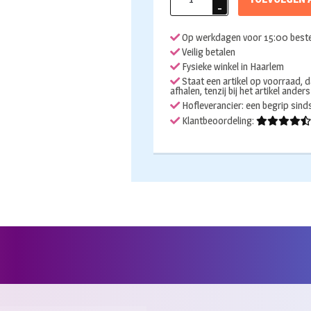
Peppa
pig
Op werkdagen voor 15:00 beste
102x70cm
Veilig betalen
aantal
Fysieke winkel in Haarlem
Staat een artikel op voorraad, d
afhalen, tenzij bij het artikel ander
Hofleverancier: een begrip sin
Klantbeoordeling: