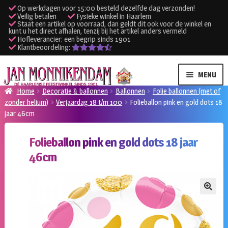
Op werkdagen voor 15:00 besteld dezelfde dag verzonden!
Veilig betalen
Fysieke winkel in Haarlem
Staat een artikel op voorraad, dan geldt dit ook voor de winkel en
kunt u het direct afhalen, tenzij bij het artikel anders vermeld
Hofleverancier: een begrip sinds 1901
Klantbeoordeling:
Ga
Ga
MENU
door
naar
Home
Decoratie & ballonnen
Ballonnen
Folie ballonnen (met of
naar
de
zonder helium)
Verjaardag 18 t/m 100
Folieballon pink en gold dots 18
SUBME
Verhuur kleding
navigatie
inhoud
jaar 46cm
UITVO
SUBME
Verhuur apparatuur
Folieballon pink en gold dots 18 jaar
UITVO
46cm
Onze winkel
Klantenservice
🔍
Inloggen